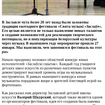
В Заславле чуть более 20 лет назад были заложены
традиции ежегодного фестиваля «Свята музыкі «Заслаўе».
Его целью является не только выявление новых талантов
и создание возможностей для реализации творческого
потенциала, но и популяризация белорусской культуры
через музыку. В нынешнем году мероприятие прошло 27
января. Мы выяснили, чем запомнился фестиваль на этот
раз.
Начало празднику положил областной конкурс юных
исполнителей «Заслаўскі сшытак». Каждый год учащиеся
детских школ искусств из различных населенных пунктов
демонстрируют высокий уровень игры на музыкальных
инструментах. В рамках нынешнего конкурса юные
музыканты порадовали жюри и зрителей блестящей игрой на
фортепиано.
Как рассказал нам директор Заславской детской школы
искусств
Валерий Шкурский
, который также является одним
из организаторов фестиваля, идея его создания была навеяна