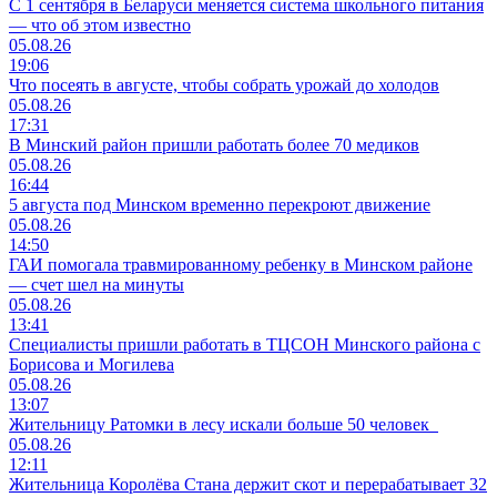
С 1 сентября в Беларуси меняется система школьного питания
— что об этом известно
05.08.26
19:06
Что посеять в августе, чтобы собрать урожай до холодов
05.08.26
17:31
В Минский район пришли работать более 70 медиков
05.08.26
16:44
5 августа под Минском временно перекроют движение
05.08.26
14:50
ГАИ помогала травмированному ребенку в Минском районе
— счет шел на минуты
05.08.26
13:41
Специалисты пришли работать в ТЦСОН Минского района с
Борисова и Могилева
05.08.26
13:07
Жительницу Ратомки в лесу искали больше 50 человек
05.08.26
12:11
Жительница Королёва Стана держит скот и перерабатывает 32