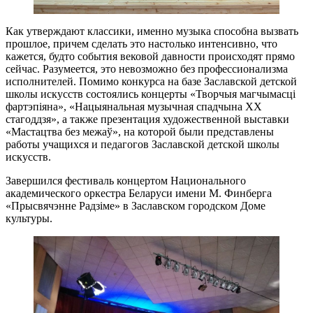
Как утверждают классики, именно музыка способна вызвать
прошлое, причем сделать это настолько интенсивно, что
кажется, будто события вековой давности происходят прямо
сейчас. Разумеется, это невозможно без профессионализма
исполнителей. Помимо конкурса на базе Заславской детской
школы искусств состоялись концерты «Творчыя магчымасці
фартэпіяна», «Нацыянальная музычная спадчына ХХ
стагоддзя», а также презентация художественной выставки
«Мастацтва без межаў», на которой были представлены
работы учащихся и педагогов Заславской детской школы
искусств.
Завершился фестиваль концертом Национального
академического оркестра Беларуси имени М. Финберга
«Прысвячэнне Радзіме» в Заславском городском Доме
культуры.