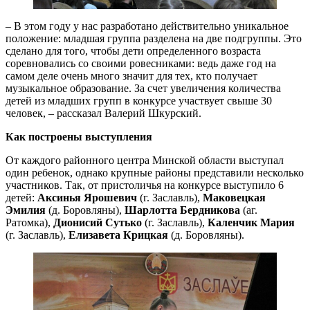
– В этом году у нас разработано действительно уникальное
положение: младшая группа разделена на две подгруппы. Это
сделано для того, чтобы дети определенного возраста
соревновались со своими ровесниками: ведь даже год на
самом деле очень много значит для тех, кто получает
музыкальное образование. За счет увеличения количества
детей из младших групп в конкурсе участвует свыше 30
человек, – рассказал Валерий Шкурский.
Как построены выступления
От каждого районного центра Минской области выступал
один ребенок, однако крупные районы представили несколько
участников. Так, от пристоличья на конкурсе выступило 6
детей:
Аксинья Ярошевич
(г. Заславль),
Маковецкая
Эмилия
(д. Боровляны),
Шарлотта Бердникова
(аг.
Ратомка),
Дионисий Сутько
(г. Заславль),
Каленчик Мария
(г. Заславль),
Елизавета Крицкая
(д. Боровляны).