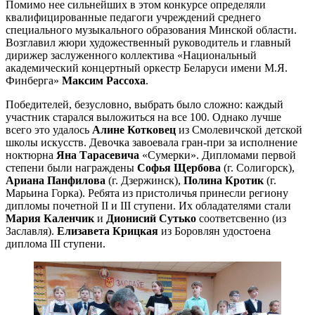
Помимо нее сильнейших в этом конкурсе определяли
квалифицированные педагоги учреждений среднего
специального музыкального образования Минской области.
Возглавил жюри художественный руководитель и главный
дирижер заслуженного коллектива «Национальный
академический концертный оркестр Беларуси имени М.Я.
Финберга»
Максим Рассоха
.
Победителей, безусловно, выбрать было сложно: каждый
участник старался выложиться на все 100. Однако лучше
всего это удалось
Алине Котковец
из Смолевичской детской
школы искусств. Девочка завоевала гран-при за исполнение
ноктюрна
Яна Тарасевича
«Сумерки». Дипломами первой
степени были награждены
Софья Щербова
(г. Солигорск),
Ариана Панфилова
(г. Дзержинск),
Полина Кротик
(г.
Марьина Горка). Ребята из пристоличья принесли региону
дипломы почетной II и III ступени. Их обладателями стали
Мария Каленчик
и
Дионисий Сутько
соответсвенно (из
Заславля).
Елизавета Крицкая
из Боровлян удостоена
диплома III ступени.