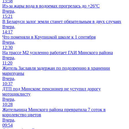
15:58
Из-за жары вода в водоемах прогрелась до +26°C
Вчера,
15:21
В Беларуси залог земли станет обязательным в двух случаях
Вчера,
14:17
Что поменяли в Крупицкой школе к 1 сентября
Вчера,
12:30
На трассе М2 усиленно работает ГАИ Минского района
Вчера,
11:20
Житель Заславля задержан по подозрению в хранении
марихуаны
Вчера,
10:37
ДТП под Минском: пенсионер не уступил дорогу
мотоциклисту
Вчера,
10:28
Жительница Минского района превратила 7 соток в
королевство цветов
Вчера,
09:54