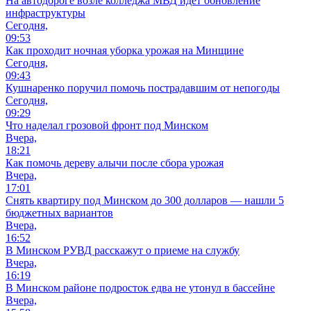
На автодороге возле колледжа МВД идет обновление
инфраструктуры
Сегодня,
09:53
Как проходит ночная уборка урожая на Минщине
Сегодня,
09:43
Кушнаренко поручил помочь пострадавшим от непогоды
Сегодня,
09:29
Что наделал грозовой фронт под Минском
Вчера,
18:21
Как помочь дереву алычи после сбора урожая
Вчера,
17:01
Снять квартиру под Минском до 300 долларов — нашли 5
бюджетных вариантов
Вчера,
16:52
В Минском РУВД расскажут о приеме на службу
Вчера,
16:19
В Минском районе подросток едва не утонул в бассейне
Вчера,