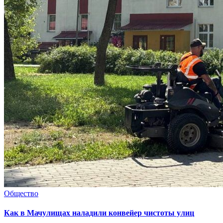
Общество
Как в Мачулищах наладили конвейер чистоты улиц