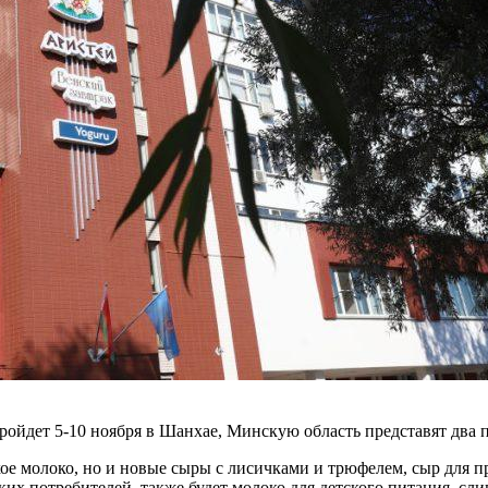
ройдет 5-10 ноября в Шанхае, Минскую область представят два
е молоко, но и новые сыры с лисичками и трюфелем, сыр для п
ких потребителей, также будет молоко для детского питания, с