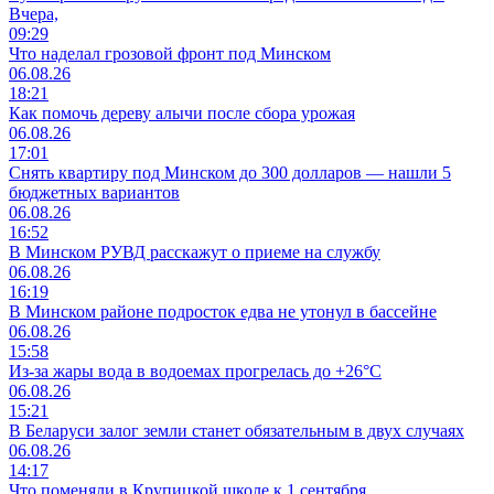
Вчера,
09:29
Что наделал грозовой фронт под Минском
06.08.26
18:21
Как помочь дереву алычи после сбора урожая
06.08.26
17:01
Снять квартиру под Минском до 300 долларов — нашли 5
бюджетных вариантов
06.08.26
16:52
В Минском РУВД расскажут о приеме на службу
06.08.26
16:19
В Минском районе подросток едва не утонул в бассейне
06.08.26
15:58
Из-за жары вода в водоемах прогрелась до +26°C
06.08.26
15:21
В Беларуси залог земли станет обязательным в двух случаях
06.08.26
14:17
Что поменяли в Крупицкой школе к 1 сентября