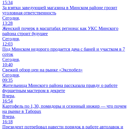
15:34
За взятки заведующей магазина в Минском районе грозит
уголовная ответственность
Сегодня,
13:28
Женский почерк в масштабах региона: как УКС Минского
района строит будущее
Сегодня,
12:03
Под Минском недорого продается дача с баней и участком в 7
соток
Сегодня,
10:40
Свежий обзор цен на рынке «Экспобел»
Сегодня,
09:35
Жительница Минского района рассказала правду о работе
фуршетным мастером в декрете
Вчера,
16:54
Картофель по 1,30, помидоры и сезонный инжир — что почем
на рынке в Таборах
Вчера,
16:18
Президент потребовал навести порядок в работе автолавок и