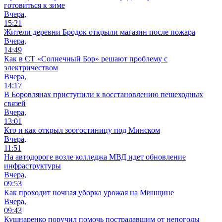
готовиться к зиме
Вчера,
15:21
Жители деревни Бродок открыли магазин после пожара
Вчера,
14:49
Как в СТ «Солнечный Бор» решают проблему с
электричеством
Вчера,
14:17
В Боровлянах приступили к восстановлению пешеходных
связей
Вчера,
13:01
Кто и как открыл зоогостиницу под Минском
Вчера,
11:51
На автодороге возле колледжа МВД идет обновление
инфраструктуры
Вчера,
09:53
Как проходит ночная уборка урожая на Минщине
Вчера,
09:43
Кушнаренко поручил помочь пострадавшим от непогоды