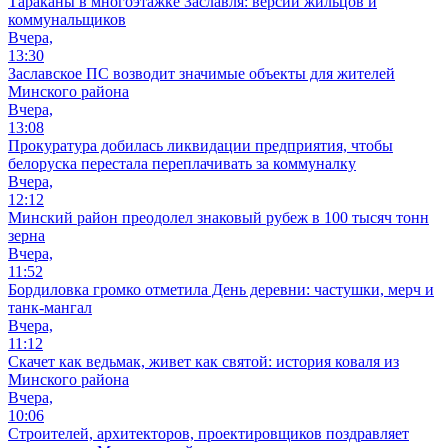
Тараканы в многоэтажке Заславля: версии жильцов и
коммунальщиков
Вчера,
13:30
Заславское ПС возводит значимые объекты для жителей
Минского района
Вчера,
13:08
Прокуратура добилась ликвидации предприятия, чтобы
белоруска перестала переплачивать за коммуналку
Вчера,
12:12
Минский район преодолел знаковый рубеж в 100 тысяч тонн
зерна
Вчера,
11:52
Бордиловка громко отметила День деревни: частушки, мерч и
танк-мангал
Вчера,
11:12
Скачет как ведьмак, живет как святой: история коваля из
Минского района
Вчера,
10:06
Cтроителей, архитекторов, проектировщиков поздравляет