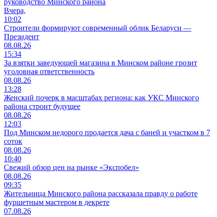
руководство Минского района
Вчера,
10:02
Строители формируют современный облик Беларуси —
Президент
08.08.26
15:34
За взятки заведующей магазина в Минском районе грозит
уголовная ответственность
08.08.26
13:28
Женский почерк в масштабах региона: как УКС Минского
района строит будущее
08.08.26
12:03
Под Минском недорого продается дача с баней и участком в 7
соток
08.08.26
10:40
Свежий обзор цен на рынке «Экспобел»
08.08.26
09:35
Жительница Минского района рассказала правду о работе
фуршетным мастером в декрете
07.08.26