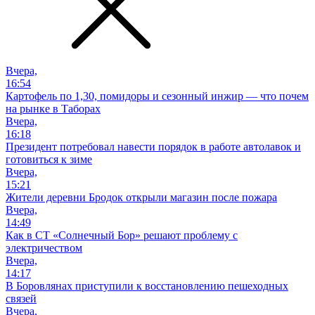
Вчера,
16:54
Картофель по 1,30, помидоры и сезонный инжир — что почем
на рынке в Таборах
Вчера,
16:18
Президент потребовал навести порядок в работе автолавок и
готовиться к зиме
Вчера,
15:21
Жители деревни Бродок открыли магазин после пожара
Вчера,
14:49
Как в СТ «Солнечный Бор» решают проблему с
электричеством
Вчера,
14:17
В Боровлянах приступили к восстановлению пешеходных
связей
Вчера,