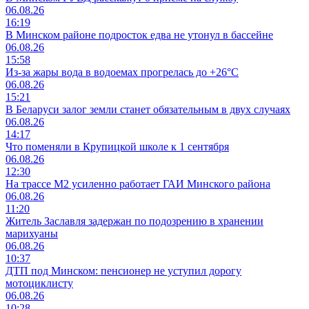
06.08.26
16:19
В Минском районе подросток едва не утонул в бассейне
06.08.26
15:58
Из-за жары вода в водоемах прогрелась до +26°C
06.08.26
15:21
В Беларуси залог земли станет обязательным в двух случаях
06.08.26
14:17
Что поменяли в Крупицкой школе к 1 сентября
06.08.26
12:30
На трассе М2 усиленно работает ГАИ Минского района
06.08.26
11:20
Житель Заславля задержан по подозрению в хранении
марихуаны
06.08.26
10:37
ДТП под Минском: пенсионер не уступил дорогу
мотоциклисту
06.08.26
10:28