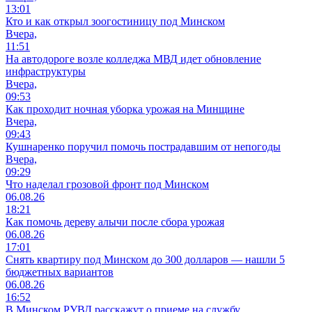
13:01
Кто и как открыл зоогостиницу под Минском
Вчера,
11:51
На автодороге возле колледжа МВД идет обновление
инфраструктуры
Вчера,
09:53
Как проходит ночная уборка урожая на Минщине
Вчера,
09:43
Кушнаренко поручил помочь пострадавшим от непогоды
Вчера,
09:29
Что наделал грозовой фронт под Минском
06.08.26
18:21
Как помочь дереву алычи после сбора урожая
06.08.26
17:01
Снять квартиру под Минском до 300 долларов — нашли 5
бюджетных вариантов
06.08.26
16:52
В Минском РУВД расскажут о приеме на службу