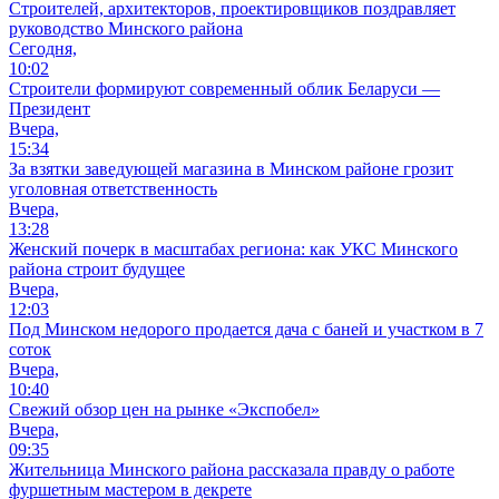
Cтроителей, архитекторов, проектировщиков поздравляет
руководство Минского района
Сегодня,
10:02
Строители формируют современный облик Беларуси —
Президент
Вчера,
15:34
За взятки заведующей магазина в Минском районе грозит
уголовная ответственность
Вчера,
13:28
Женский почерк в масштабах региона: как УКС Минского
района строит будущее
Вчера,
12:03
Под Минском недорого продается дача с баней и участком в 7
соток
Вчера,
10:40
Свежий обзор цен на рынке «Экспобел»
Вчера,
09:35
Жительница Минского района рассказала правду о работе
фуршетным мастером в декрете