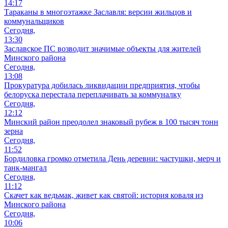
14:17
Тараканы в многоэтажке Заславля: версии жильцов и
коммунальщиков
Сегодня,
13:30
Заславское ПС возводит значимые объекты для жителей
Минского района
Сегодня,
13:08
Прокуратура добилась ликвидации предприятия, чтобы
белоруска перестала переплачивать за коммуналку
Сегодня,
12:12
Минский район преодолел знаковый рубеж в 100 тысяч тонн
зерна
Сегодня,
11:52
Бордиловка громко отметила День деревни: частушки, мерч и
танк-мангал
Сегодня,
11:12
Скачет как ведьмак, живет как святой: история коваля из
Минского района
Сегодня,
10:06