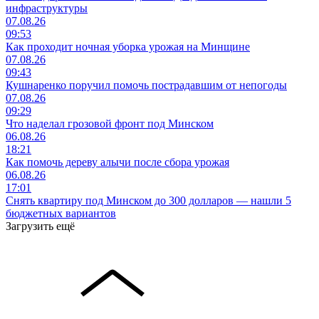
инфраструктуры
07.08.26
09:53
Как проходит ночная уборка урожая на Минщине
07.08.26
09:43
Кушнаренко поручил помочь пострадавшим от непогоды
07.08.26
09:29
Что наделал грозовой фронт под Минском
06.08.26
18:21
Как помочь дереву алычи после сбора урожая
06.08.26
17:01
Снять квартиру под Минском до 300 долларов — нашли 5
бюджетных вариантов
Загрузить ещё