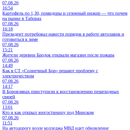
07.08.26
16:54
Картофель по 1,30, помидоры и сезонный инжир — что почем
на рынке в Таборах
07.08.26
16:18
Президент потребовал навести порядок в работе автолавок и
готовиться к зиме
07.08.26
15:21
Жители деревни Бродок открыли магазин после пожара
07.08.26
14:49
Как в СТ «Солнечный Бор» решают проблему с
электричеством
07.08.26
14:17
В Боровлянах приступили к восстановлению пешеходных
связей
07.08.26
13:01
Кто и как открыл зоогостиницу под Минском
07.08.26
11:51
На автодороге возле колледжа МВД идет обновление