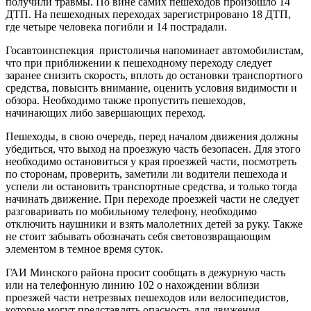
получили травмы. По вине самих пешеходов произошло 14
ДТП. На пешеходных переходах зарегистрировано 18 ДТП,
где четыре человека погибли и 14 пострадали.
Госавтоинспекция пристоличья напоминает автомобилистам,
что при приближении к пешеходному переходу следует
заранее снизить скорость, вплоть до остановки транспортного
средства, повысить внимание, оценить условия видимости и
обзора. Необходимо также пропустить пешеходов,
начинающих либо завершающих переход.
Пешеходы, в свою очередь, перед началом движения должны
убедиться, что выход на проезжую часть безопасен. Для этого
необходимо остановиться у края проезжей части, посмотреть
по сторонам, проверить, заметили ли водители пешехода и
успели ли остановить транспортные средства, и только тогда
начинать движение. При переходе проезжей части не следует
разговаривать по мобильному телефону, необходимо
отключить наушники и взять малолетних детей за руку. Также
не стоит забывать обозначать себя световозвращающим
элементом в темное время суток.
ГАИ Минского района просит сообщать в дежурную часть
или на телефонную линию 102 о нахождении вблизи
проезжей части нетрезвых пешеходов или велосипедистов,
которые могут представлять опасность для движения.