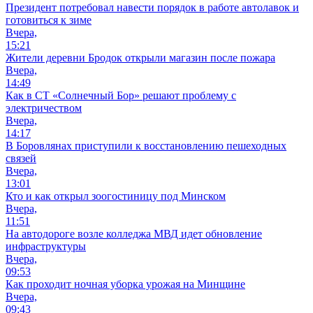
Президент потребовал навести порядок в работе автолавок и
готовиться к зиме
Вчера,
15:21
Жители деревни Бродок открыли магазин после пожара
Вчера,
14:49
Как в СТ «Солнечный Бор» решают проблему с
электричеством
Вчера,
14:17
В Боровлянах приступили к восстановлению пешеходных
связей
Вчера,
13:01
Кто и как открыл зоогостиницу под Минском
Вчера,
11:51
На автодороге возле колледжа МВД идет обновление
инфраструктуры
Вчера,
09:53
Как проходит ночная уборка урожая на Минщине
Вчера,
09:43