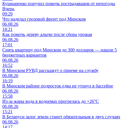
Кушнаренко поручил помочь пострадавшим от непогоды
Вчера,
09:29
Что наделал грозовой фронт под Минском
06.08.26
18:21
Как помочь дереву алычи после сбора урожая
06.08.26
17:01
Снять квартиру под Минском до 300 долларов — нашли 5
бюджетных вариантов
06.08.26
16:52
В Минском РУВД расскажут о приеме на службу
06.08.26
16:19
В Минском районе подросток едва не утонул в бассейне
06.08.26
15:58
Из-за жары вода в водоемах прогрелась до +26°C
06.08.26
15:21
В Беларуси залог земли станет обязательным в двух случаях
06.08.26
14:17