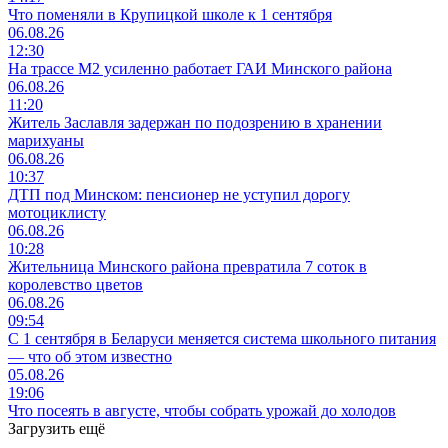
Что поменяли в Крупицкой школе к 1 сентября
06.08.26
12:30
На трассе М2 усиленно работает ГАИ Минского района
06.08.26
11:20
Житель Заславля задержан по подозрению в хранении
марихуаны
06.08.26
10:37
ДТП под Минском: пенсионер не уступил дорогу
мотоциклисту
06.08.26
10:28
Жительница Минского района превратила 7 соток в
королевство цветов
06.08.26
09:54
С 1 сентября в Беларуси меняется система школьного питания
— что об этом известно
05.08.26
19:06
Что посеять в августе, чтобы собрать урожай до холодов
Загрузить ещё