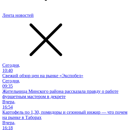
Лента новостей
Сегодня,
10:40
Свежий обзор цен на рынке «Экспобел»
Сегодня,
09:35
Жительница Минского района рассказала правду о работе
фуршетным мастером в декрете
Вчера,
16:54
Картофель по 1,30, помидоры и сезонный инжир — что почем
на рынке в Таборах
Вчера,
16:18