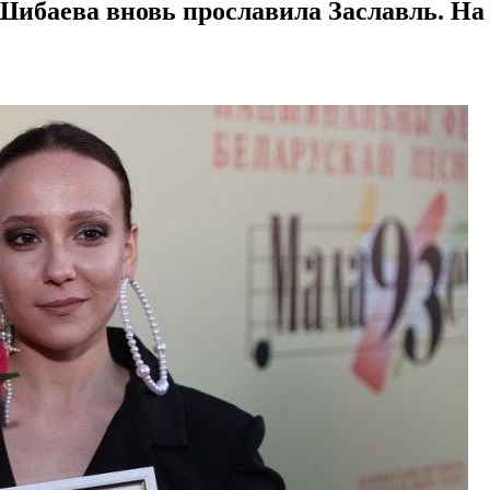
баева вновь прославила Заславль. На э