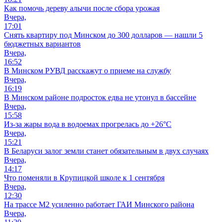
Как помочь дереву алычи после сбора урожая
Вчера,
17:01
Снять квартиру под Минском до 300 долларов — нашли 5
бюджетных вариантов
Вчера,
16:52
В Минском РУВД расскажут о приеме на службу
Вчера,
16:19
В Минском районе подросток едва не утонул в бассейне
Вчера,
15:58
Из-за жары вода в водоемах прогрелась до +26°C
Вчера,
15:21
В Беларуси залог земли станет обязательным в двух случаях
Вчера,
14:17
Что поменяли в Крупицкой школе к 1 сентября
Вчера,
12:30
На трассе М2 усиленно работает ГАИ Минского района
Вчера,