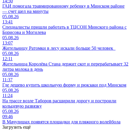
14:50
ГАИ помогала травмированному ребенку в Минском районе
— счет шел на минуты
05.08.26
13:41
Специалисты пришли работать в ТЦСОН Минского района с
Борисова и Могилева
05.08.26
13:07
Жительницу Ратомки в лесу искали больше 50 человек
05.08.26
12:11
Жительница Королёва Стана держит скот и перерабатывает 32
литра молока в день
05.08.26
11:37
Где дешево купить школьную форму и рюкзаки под Минском
05.08.26
11:24
На трассе возле Таборов расширили дорогу и построили
кольцевую развязку
05.08.26
09:46
В Мачулищах появятся площадки для пляжного волейбола
Загрузить ещё