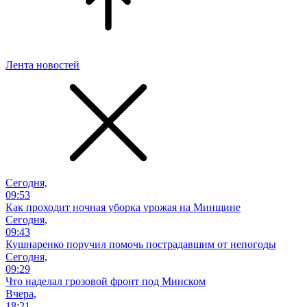
Лента новостей
Сегодня,
09:53
Как проходит ночная уборка урожая на Минщине
Сегодня,
09:43
Кушнаренко поручил помочь пострадавшим от непогоды
Сегодня,
09:29
Что наделал грозовой фронт под Минском
Вчера,
18:21