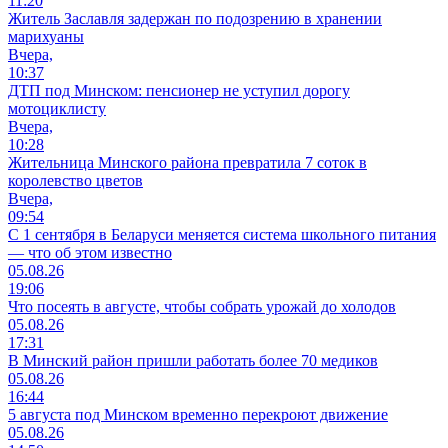
11:20
Житель Заславля задержан по подозрению в хранении
марихуаны
Вчера,
10:37
ДТП под Минском: пенсионер не уступил дорогу
мотоциклисту
Вчера,
10:28
Жительница Минского района превратила 7 соток в
королевство цветов
Вчера,
09:54
С 1 сентября в Беларуси меняется система школьного питания
— что об этом известно
05.08.26
19:06
Что посеять в августе, чтобы собрать урожай до холодов
05.08.26
17:31
В Минский район пришли работать более 70 медиков
05.08.26
16:44
5 августа под Минском временно перекроют движение
05.08.26