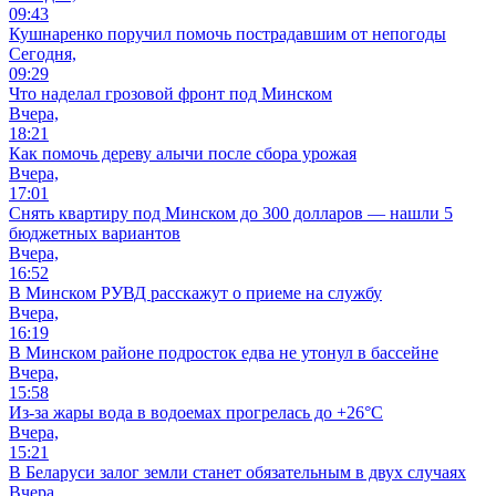
09:43
Кушнаренко поручил помочь пострадавшим от непогоды
Сегодня,
09:29
Что наделал грозовой фронт под Минском
Вчера,
18:21
Как помочь дереву алычи после сбора урожая
Вчера,
17:01
Снять квартиру под Минском до 300 долларов — нашли 5
бюджетных вариантов
Вчера,
16:52
В Минском РУВД расскажут о приеме на службу
Вчера,
16:19
В Минском районе подросток едва не утонул в бассейне
Вчера,
15:58
Из-за жары вода в водоемах прогрелась до +26°C
Вчера,
15:21
В Беларуси залог земли станет обязательным в двух случаях
Вчера,