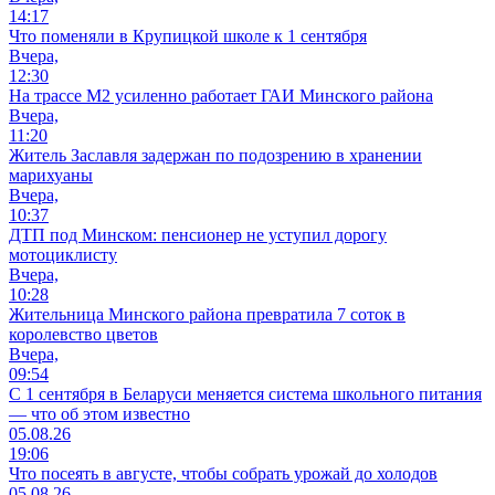
14:17
Что поменяли в Крупицкой школе к 1 сентября
Вчера,
12:30
На трассе М2 усиленно работает ГАИ Минского района
Вчера,
11:20
Житель Заславля задержан по подозрению в хранении
марихуаны
Вчера,
10:37
ДТП под Минском: пенсионер не уступил дорогу
мотоциклисту
Вчера,
10:28
Жительница Минского района превратила 7 соток в
королевство цветов
Вчера,
09:54
С 1 сентября в Беларуси меняется система школьного питания
— что об этом известно
05.08.26
19:06
Что посеять в августе, чтобы собрать урожай до холодов
05.08.26