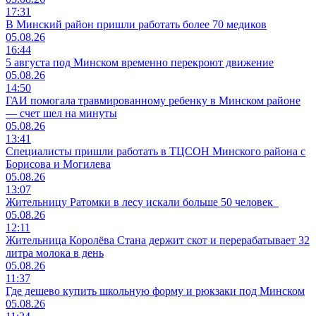
17:31
В Минский район пришли работать более 70 медиков
05.08.26
16:44
5 августа под Минском временно перекроют движение
05.08.26
14:50
ГАИ помогала травмированному ребенку в Минском районе
— счет шел на минуты
05.08.26
13:41
Специалисты пришли работать в ТЦСОН Минского района с
Борисова и Могилева
05.08.26
13:07
Жительницу Ратомки в лесу искали больше 50 человек
05.08.26
12:11
Жительница Королёва Стана держит скот и перерабатывает 32
литра молока в день
05.08.26
11:37
Где дешево купить школьную форму и рюкзаки под Минском
05.08.26