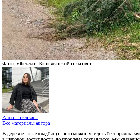
Фото: Viber-чата Боровлянский сельсовет
Анна Титенкова
Все материалы автора
В деревне возле кладбища часто можно увидеть беспорядок: мус
в шаговой доступности, но проблема сохраняется. Мы связали