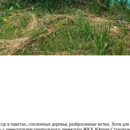
ор в пакетах, спиленные деревья, разбросанные ветки. Хотя для 
сь с заместителем генерального директора ЖКХ Юрием Стуковым,