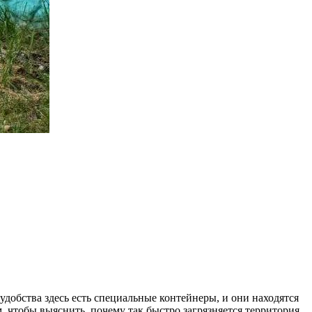
удобства здесь есть специальные контейнеры, и они находятся
 чтобы выяснить, почему так быстро загрязняется территория.