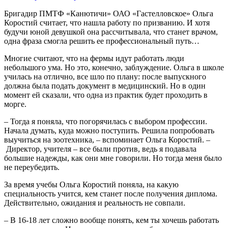
Бригадир ПМТФ «Канютичи» ОАО «Гастелловское» Ольга
Коростий считает, что нашла работу по призванию. И хотя
будучи юной девушкой она рассчитывала, что станет врачом,
одна фраза смогла решить ее профессиональный путь…
Многие считают, что на фермы идут работать люди
небольшого ума. Но это, конечно, заблуждение. Ольга в школе
училась на отлично, все шло по плану: после выпускного
должна была подать документ в медицинский. Но в один
момент ей сказали, что одна из практик будет проходить в
морге.
– Тогда я поняла, что погорячилась с выбором профессии.
Начала думать, куда можно поступить. Решила попробовать
выучиться на зоотехника, – вспоминает Ольга Коростий. –
Директор, учителя – все были против, ведь я подавала
большие надежды, как они мне говорили. Но тогда меня было
не переубедить.
За время учебы Ольга Коростий поняла, на какую
специальность учится, кем станет после получения диплома.
Действительно, ожидания и реальность не совпали.
– В 16-18 лет сложно вообще понять, кем ты хочешь работать