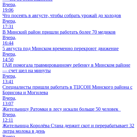
Вчера,
19:06
Что посеять в августе, чтобы собрать урожай до холодов
Вчера,
17:31
В Минский район пришли работать более 70 медиков
Вчера,
16:44
5 августа под Минском временно перекроют движение
Вчера,
14:50
ГАИ помогала травмированному ребенку в Минском районе
— счет шел на минуты
Вчера,
13:41
Специалисты пришли работать в ТЦСОН Минского района с
Борисова и Могилева
Вчера,
13:07
Жительницу Ратомки в лесу искали больше 50 человек
Вчера,
12:11
Жительница Королёва Стана держит скот и перерабатывает 32
литра молока в день
Вчера,