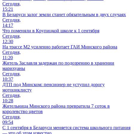
Сегодня,
15:21
В Беларуси залог земли станет обязательным в двух случаях
Сегодня,
14:17
Что поменяли в Крупицкой школе к 1 сентября
Сегодня,
12:30
На трассе М2 усиленно работает ГАИ Минского района
Сегодня,
11:20
Житель Заславля задержан по подозрению в хранении
марихуаны
Сегодня,
10:37
ДТП под Минском: пенсионер не уступил дорогу
мотоциклисту
Сегодня,
10:28
Жительница Минского района превратила 7 соток в
королевство цветов
Сегодня,
09:54
С 1 сентября в Беларуси меняется система школьного питания
— что об этом известно