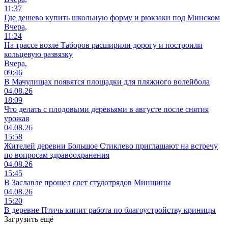
11:37
Где дешево купить школьную форму и рюкзаки под Минском
Вчера,
11:24
На трассе возле Таборов расширили дорогу и построили
кольцевую развязку
Вчера,
09:46
В Мачулищах появятся площадки для пляжного волейбола
04.08.26
18:09
Что делать с плодовыми деревьями в августе после снятия
урожая
04.08.26
15:58
Жителей деревни Большое Стиклево приглашают на встречу
по вопросам здравоохранения
04.08.26
15:45
В Заславле прошел слет студотрядов Минщины
04.08.26
15:20
В деревне Птичь кипит работа по благоустройству криницы
Загрузить ещё