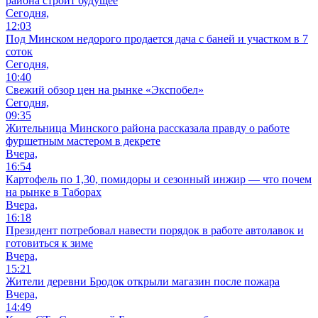
района строит будущее
Сегодня,
12:03
Под Минском недорого продается дача с баней и участком в 7
соток
Сегодня,
10:40
Свежий обзор цен на рынке «Экспобел»
Сегодня,
09:35
Жительница Минского района рассказала правду о работе
фуршетным мастером в декрете
Вчера,
16:54
Картофель по 1,30, помидоры и сезонный инжир — что почем
на рынке в Таборах
Вчера,
16:18
Президент потребовал навести порядок в работе автолавок и
готовиться к зиме
Вчера,
15:21
Жители деревни Бродок открыли магазин после пожара
Вчера,
14:49