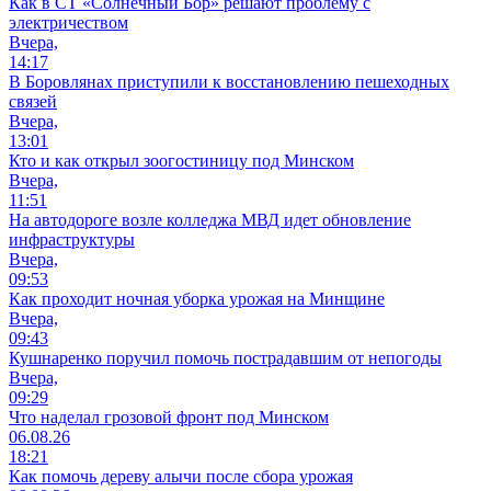
Как в СТ «Солнечный Бор» решают проблему с
электричеством
Вчера,
14:17
В Боровлянах приступили к восстановлению пешеходных
связей
Вчера,
13:01
Кто и как открыл зоогостиницу под Минском
Вчера,
11:51
На автодороге возле колледжа МВД идет обновление
инфраструктуры
Вчера,
09:53
Как проходит ночная уборка урожая на Минщине
Вчера,
09:43
Кушнаренко поручил помочь пострадавшим от непогоды
Вчера,
09:29
Что наделал грозовой фронт под Минском
06.08.26
18:21
Как помочь дереву алычи после сбора урожая