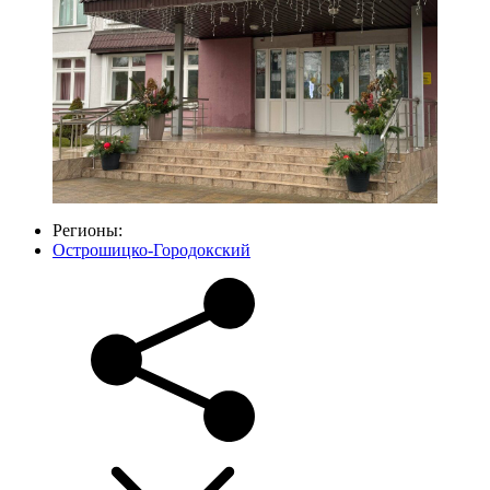
Регионы:
Острошицко-Городокский