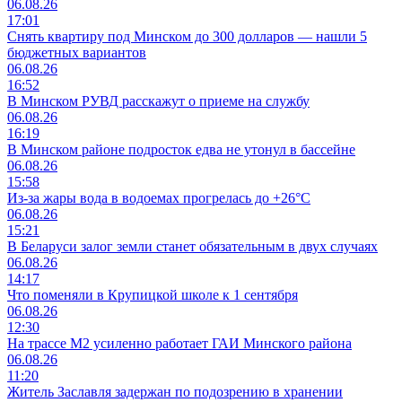
06.08.26
17:01
Снять квартиру под Минском до 300 долларов — нашли 5
бюджетных вариантов
06.08.26
16:52
В Минском РУВД расскажут о приеме на службу
06.08.26
16:19
В Минском районе подросток едва не утонул в бассейне
06.08.26
15:58
Из-за жары вода в водоемах прогрелась до +26°C
06.08.26
15:21
В Беларуси залог земли станет обязательным в двух случаях
06.08.26
14:17
Что поменяли в Крупицкой школе к 1 сентября
06.08.26
12:30
На трассе М2 усиленно работает ГАИ Минского района
06.08.26
11:20
Житель Заславля задержан по подозрению в хранении