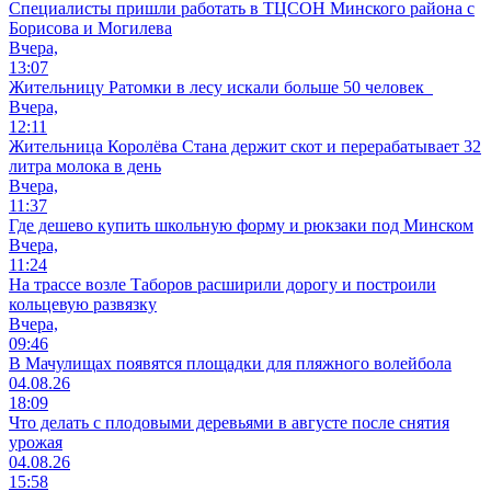
Специалисты пришли работать в ТЦСОН Минского района с
Борисова и Могилева
Вчера,
13:07
Жительницу Ратомки в лесу искали больше 50 человек
Вчера,
12:11
Жительница Королёва Стана держит скот и перерабатывает 32
литра молока в день
Вчера,
11:37
Где дешево купить школьную форму и рюкзаки под Минском
Вчера,
11:24
На трассе возле Таборов расширили дорогу и построили
кольцевую развязку
Вчера,
09:46
В Мачулищах появятся площадки для пляжного волейбола
04.08.26
18:09
Что делать с плодовыми деревьями в августе после снятия
урожая
04.08.26
15:58