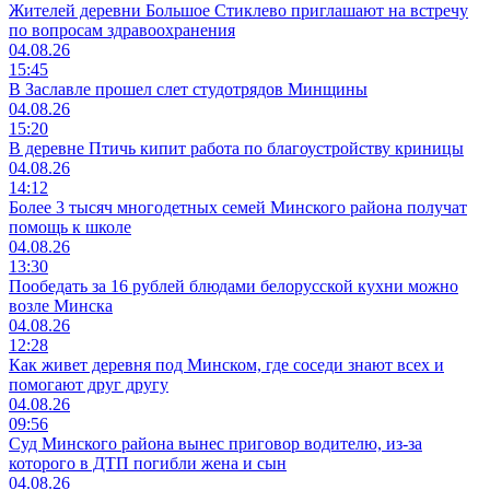
Жителей деревни Большое Стиклево приглашают на встречу
по вопросам здравоохранения
04.08.26
15:45
В Заславле прошел слет студотрядов Минщины
04.08.26
15:20
В деревне Птичь кипит работа по благоустройству криницы
04.08.26
14:12
Более 3 тысяч многодетных семей Минского района получат
помощь к школе
04.08.26
13:30
Пообедать за 16 рублей блюдами белорусской кухни можно
возле Минска
04.08.26
12:28
Как живет деревня под Минском, где соседи знают всех и
помогают друг другу
04.08.26
09:56
Суд Минского района вынес приговор водителю, из-за
которого в ДТП погибли жена и сын
04.08.26