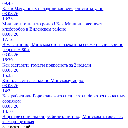
09:45
Как в Мачулищах наладили конвейер чистоты улиц
03.08.26
18:25
Миллион тонн в закромах! Как Минщина чествует
хлеборобов в Вилейском районе
03.08.26
17:12
В магазин под Минском стоит заехать за свежей выпечкой по
рецептам 80-х
03.08.26
16:39
Как заставить томаты покраснеть за 2 недели
03.08.26
15:33
Кто плавает на сапах по Минскому морю
03.08.26
14:22
Как работники Боровлянского спецлесхоза борются с опасным
сорняком
03.08.26
13:10
В центре социальной реабилитации под Минском загорелась
электрощитовая
Загрузить ещё