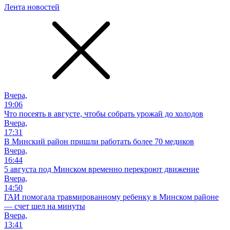
Лента новостей
Вчера,
19:06
Что посеять в августе, чтобы собрать урожай до холодов
Вчера,
17:31
В Минский район пришли работать более 70 медиков
Вчера,
16:44
5 августа под Минском временно перекроют движение
Вчера,
14:50
ГАИ помогала травмированному ребенку в Минском районе
— счет шел на минуты
Вчера,
13:41