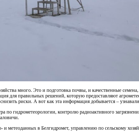
зяйства много. Это и подготовка почвы, и качественные семена,
мация для правильных решений, которую предоставляют агромете
снизить риски. А вот как эта информация добывается – узнавал
ра по гидрометеорологии, контролю радиоактивного загрязнени
аловичи.
гро- и метеоданных в Белгидромет, управлению по сельскому хоз