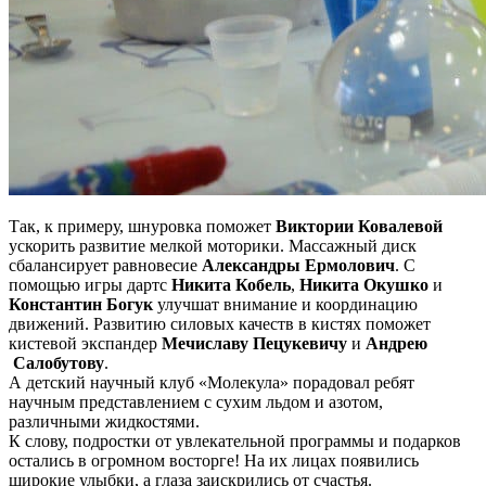
Так, к примеру, шнуровка поможет
Виктории Ковалевой
ускорить развитие мелкой моторики. Массажный диск
сбалансирует равновесие
Александры Ермолович
. С
помощью игры дартс
Никита Кобель
,
Никита Окушко
и
Константин Богук
улучшат внимание и координацию
движений. Развитию силовых качеств в кистях поможет
кистевой экспандер
Мечиславу Пецукевичу
и
Андрею
Салобутову
.
А детский научный клуб «Молекула» порадовал ребят
научным представлением с сухим льдом и азотом,
различными жидкостями.
К слову, подростки от увлекательной программы и подарков
остались в огромном восторге! На их лицах появились
широкие улыбки, а глаза заискрились от счастья.