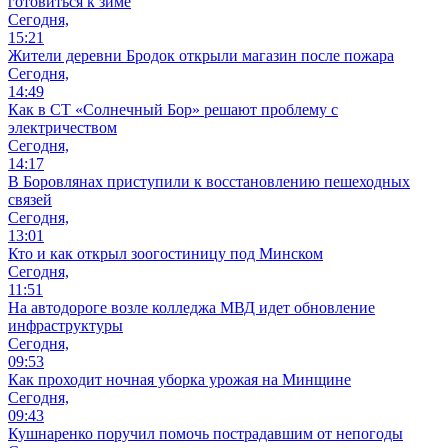
готовиться к зиме
Сегодня,
15:21
Жители деревни Бродок открыли магазин после пожара
Сегодня,
14:49
Как в СТ «Солнечный Бор» решают проблему с
электричеством
Сегодня,
14:17
В Боровлянах приступили к восстановлению пешеходных
связей
Сегодня,
13:01
Кто и как открыл зоогостиницу под Минском
Сегодня,
11:51
На автодороге возле колледжа МВД идет обновление
инфраструктуры
Сегодня,
09:53
Как проходит ночная уборка урожая на Минщине
Сегодня,
09:43
Кушнаренко поручил помочь пострадавшим от непогоды