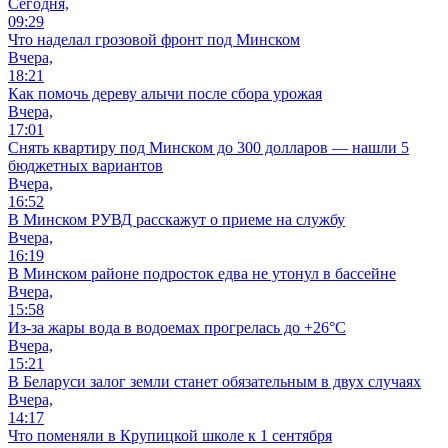
Сегодня,
09:29
Что наделал грозовой фронт под Минском
Вчера,
18:21
Как помочь дереву алычи после сбора урожая
Вчера,
17:01
Снять квартиру под Минском до 300 долларов — нашли 5
бюджетных вариантов
Вчера,
16:52
В Минском РУВД расскажут о приеме на службу
Вчера,
16:19
В Минском районе подросток едва не утонул в бассейне
Вчера,
15:58
Из-за жары вода в водоемах прогрелась до +26°C
Вчера,
15:21
В Беларуси залог земли станет обязательным в двух случаях
Вчера,
14:17
Что поменяли в Крупицкой школе к 1 сентября