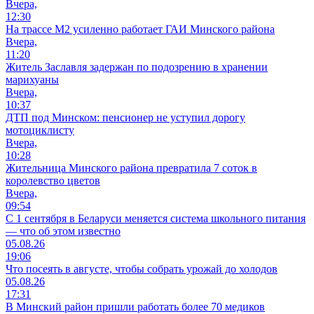
Вчера,
12:30
На трассе М2 усиленно работает ГАИ Минского района
Вчера,
11:20
Житель Заславля задержан по подозрению в хранении
марихуаны
Вчера,
10:37
ДТП под Минском: пенсионер не уступил дорогу
мотоциклисту
Вчера,
10:28
Жительница Минского района превратила 7 соток в
королевство цветов
Вчера,
09:54
С 1 сентября в Беларуси меняется система школьного питания
— что об этом известно
05.08.26
19:06
Что посеять в августе, чтобы собрать урожай до холодов
05.08.26
17:31
В Минский район пришли работать более 70 медиков