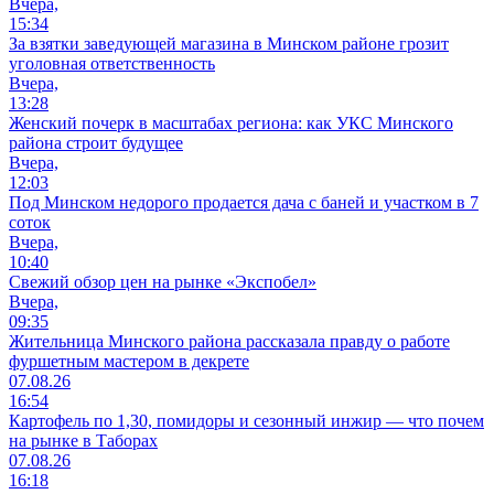
Вчера,
15:34
За взятки заведующей магазина в Минском районе грозит
уголовная ответственность
Вчера,
13:28
Женский почерк в масштабах региона: как УКС Минского
района строит будущее
Вчера,
12:03
Под Минском недорого продается дача с баней и участком в 7
соток
Вчера,
10:40
Свежий обзор цен на рынке «Экспобел»
Вчера,
09:35
Жительница Минского района рассказала правду о работе
фуршетным мастером в декрете
07.08.26
16:54
Картофель по 1,30, помидоры и сезонный инжир — что почем
на рынке в Таборах
07.08.26
16:18