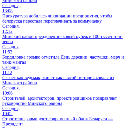
Минского района
Сегодня,
13:08
Прокуратура добилась ликвидации предприятия, чтобы
белоруска перестала переплачивать за коммуналку
Сегодня,
12:12
Минский район преодолел знаковый рубеж в 100 тысяч тонн
зерна
Сегодня,
11:52
Бордиловка громко отметила День деревни: частушки, мерч и
танк-мангал
Сегодня,
11:12
Скачет как ведьмак, живет как святой: история коваля из
Минского района
Сегодня,
10:06
Cтроителей, архитекторов, проектировщиков поздравляет
руководство Минского района
Сегодня,
10:02
Строители формируют современный облик Беларуси —
Президент