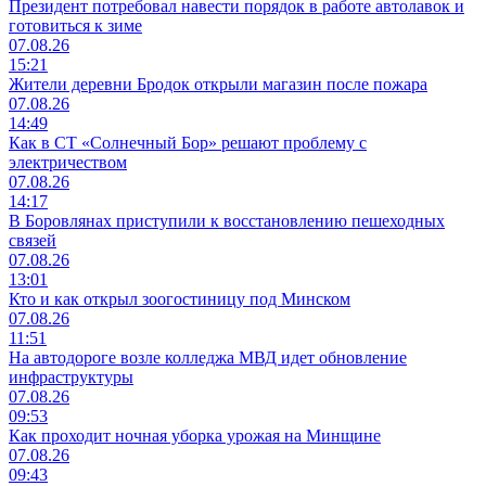
Президент потребовал навести порядок в работе автолавок и
готовиться к зиме
07.08.26
15:21
Жители деревни Бродок открыли магазин после пожара
07.08.26
14:49
Как в СТ «Солнечный Бор» решают проблему с
электричеством
07.08.26
14:17
В Боровлянах приступили к восстановлению пешеходных
связей
07.08.26
13:01
Кто и как открыл зоогостиницу под Минском
07.08.26
11:51
На автодороге возле колледжа МВД идет обновление
инфраструктуры
07.08.26
09:53
Как проходит ночная уборка урожая на Минщине
07.08.26
09:43