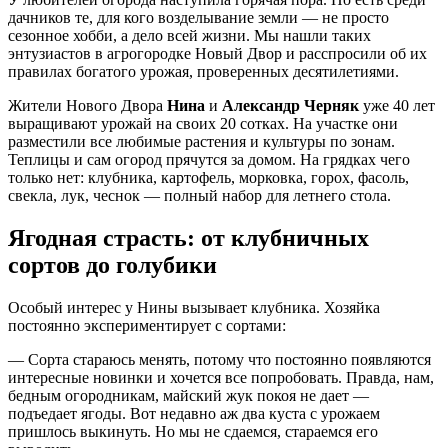
дачников те, для кого возделывание земли — не просто
сезонное хобби, а дело всей жизни. Мы нашли таких
энтузиастов в агрогородке Новый Двор и расспросили об их
правилах богатого урожая, проверенных десятилетиями.
Жители Нового Двора
Нина
и
Александр Черняк
уже 40 лет
выращивают урожай на своих 20 сотках. На участке они
разместили все любимые растения и культуры по зонам.
Теплицы и сам огород прячутся за домом. На грядках чего
только нет: клубника, картофель, морковка, горох, фасоль,
свекла, лук, чеснок — полный набор для летнего стола.
Ягодная страсть: от клубничных
сортов до голубики
Особый интерес у Нины вызывает клубника. Хозяйка
постоянно экспериментирует с сортами:
— Сорта стараюсь менять, потому что постоянно появляются
интересные новинки и хочется все попробовать. Правда, нам,
бедным огородникам, майский жук покоя не дает —
подъедает ягоды. Вот недавно аж два куста с урожаем
пришлось выкинуть. Но мы не сдаемся, стараемся его