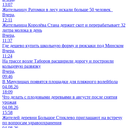
13:07
Жительницу Ратомки в лесу искали больше 50 человек
Вчера,
12:11
Жительница Королёва Стана держит скот и перерабатывает 32
литра молока в день
Вчера,
11:37
Где дешево купить школьную форму и рюкзаки под Минском
Вчера,
11:24
На трассе возле Таборов расширили дорогу и построили
кольцевую развязку
Вчера,
09:46
В Мачулищах появятся площадки для пляжного волейбола
04.08.26
18:09
Что делать с плодовыми деревьями в августе после снятия
урожая
04.08.26
15:58
Жителей деревни Большое Стиклево приглашают на встречу
по вопросам здравоохранения
04.08.26