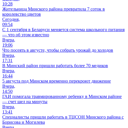
10:28
Жительница Минского района превратила 7 соток в
королевство цветов
Сегодня,
09:54
С 1 сентября в Беларуси меняется система школьного питания
— что об этом известно
Вчера,
19:06
Что посеять в августе, чтобы собрать урожай до холодов
Вчера,
17:31
В Минский район пришли работать более 70 медиков
Вчера,
16:44
5 августа под Минском временно перекроют движение
Вчера,
14:50
ГАИ помогала травмированному ребенку в Минском районе
— счет шел на минуты
Вчера,
13:41
Специалисты пришли работать в ТЦСОН Минского района с
Борисова и Могилева
Вчера,