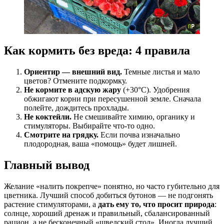
Как кормить без вреда: 4 правила
Ориентир — внешний вид.
Темные листья и мало
цветов? Отмените подкормку.
Не кормите в адскую жару
(+30°C). Удобрения
обжигают корни при пересушенной земле. Сначала
полейте, дождитесь прохлады.
Не коктейли.
Не смешивайте химию, органику и
стимуляторы. Выбирайте что-то одно.
Смотрите на грядку.
Если почва изначально
плодородная, ваша «помощь» будет лишней.
Главный вывод
Желание «налить покрепче» понятно, но часто губительно для
цветника. Лучший способ добиться бутонов — не подгонять
растение стимуляторами, а
дать ему то, что просит природа
:
солнце, хороший дренаж и правильный, сбалансированный
рацион, а не бесконечный «шведский стол». Иногда лучший