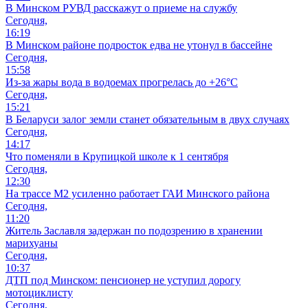
В Минском РУВД расскажут о приеме на службу
Сегодня,
16:19
В Минском районе подросток едва не утонул в бассейне
Сегодня,
15:58
Из-за жары вода в водоемах прогрелась до +26°C
Сегодня,
15:21
В Беларуси залог земли станет обязательным в двух случаях
Сегодня,
14:17
Что поменяли в Крупицкой школе к 1 сентября
Сегодня,
12:30
На трассе М2 усиленно работает ГАИ Минского района
Сегодня,
11:20
Житель Заславля задержан по подозрению в хранении
марихуаны
Сегодня,
10:37
ДТП под Минском: пенсионер не уступил дорогу
мотоциклисту
Сегодня,