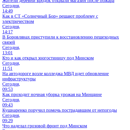
Жители деревни Бродок открыли магазин после пожара
Сегодня,
14:49
Как в СТ «Солнечный Бор» решают проблему с
электричеством
Сегодня,
14:17
В Боровлянах приступили к восстановлению пешеходных
связей
Сегодня,
13:01
Кто и как открыл зоогостиницу под Минском
Сегодня,
11:51
На автодороге возле колледжа МВД идет обновление
инфраструктуры
Сегодня,
09:53
Как проходит ночная уборка урожая на Минщине
Сегодня,
09:43
Кушнаренко поручил помочь пострадавшим от непогоды
Сегодня,
09:29
Что наделал грозовой фронт под Минском