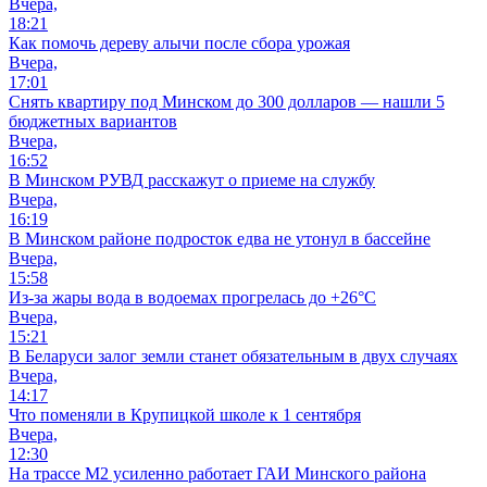
Вчера,
18:21
Как помочь дереву алычи после сбора урожая
Вчера,
17:01
Снять квартиру под Минском до 300 долларов — нашли 5
бюджетных вариантов
Вчера,
16:52
В Минском РУВД расскажут о приеме на службу
Вчера,
16:19
В Минском районе подросток едва не утонул в бассейне
Вчера,
15:58
Из-за жары вода в водоемах прогрелась до +26°C
Вчера,
15:21
В Беларуси залог земли станет обязательным в двух случаях
Вчера,
14:17
Что поменяли в Крупицкой школе к 1 сентября
Вчера,
12:30
На трассе М2 усиленно работает ГАИ Минского района