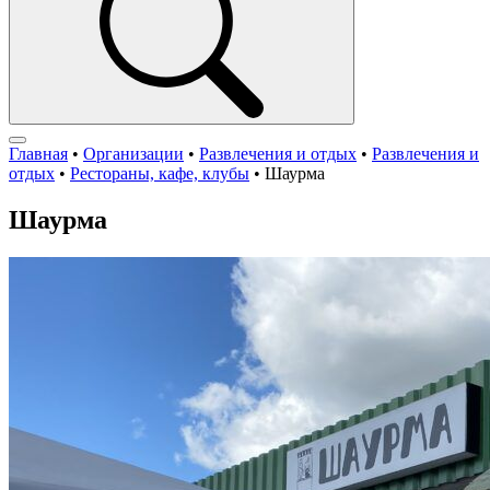
Главная
•
Организации
•
Развлечения и отдых
•
Развлечения и
отдых
•
Рестораны, кафе, клубы
•
Шаурма
Шаурма