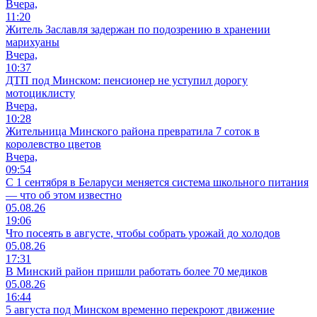
Вчера,
11:20
Житель Заславля задержан по подозрению в хранении
марихуаны
Вчера,
10:37
ДТП под Минском: пенсионер не уступил дорогу
мотоциклисту
Вчера,
10:28
Жительница Минского района превратила 7 соток в
королевство цветов
Вчера,
09:54
С 1 сентября в Беларуси меняется система школьного питания
— что об этом известно
05.08.26
19:06
Что посеять в августе, чтобы собрать урожай до холодов
05.08.26
17:31
В Минский район пришли работать более 70 медиков
05.08.26
16:44
5 августа под Минском временно перекроют движение