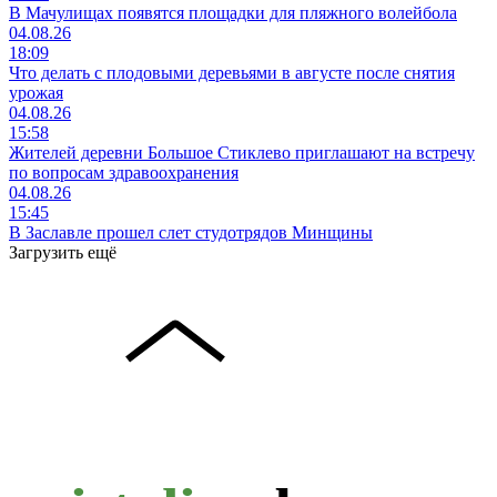
В Мачулищах появятся площадки для пляжного волейбола
04.08.26
18:09
Что делать с плодовыми деревьями в августе после снятия
урожая
04.08.26
15:58
Жителей деревни Большое Стиклево приглашают на встречу
по вопросам здравоохранения
04.08.26
15:45
В Заславле прошел слет студотрядов Минщины
Загрузить ещё