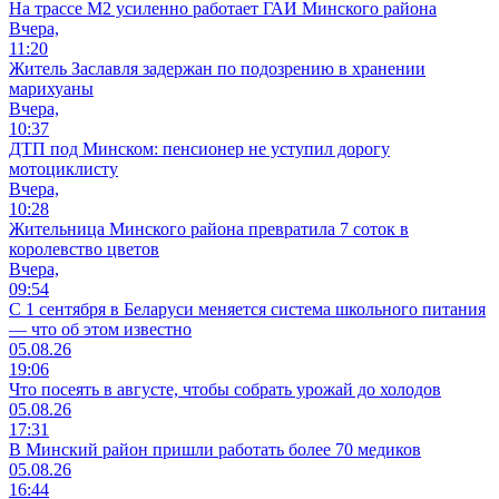
На трассе М2 усиленно работает ГАИ Минского района
Вчера,
11:20
Житель Заславля задержан по подозрению в хранении
марихуаны
Вчера,
10:37
ДТП под Минском: пенсионер не уступил дорогу
мотоциклисту
Вчера,
10:28
Жительница Минского района превратила 7 соток в
королевство цветов
Вчера,
09:54
С 1 сентября в Беларуси меняется система школьного питания
— что об этом известно
05.08.26
19:06
Что посеять в августе, чтобы собрать урожай до холодов
05.08.26
17:31
В Минский район пришли работать более 70 медиков
05.08.26
16:44