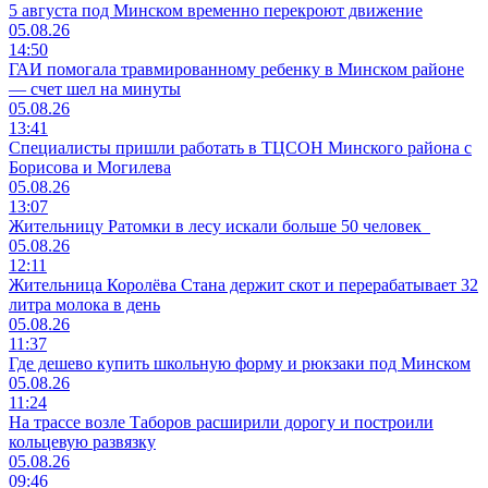
5 августа под Минском временно перекроют движение
05.08.26
14:50
ГАИ помогала травмированному ребенку в Минском районе
— счет шел на минуты
05.08.26
13:41
Специалисты пришли работать в ТЦСОН Минского района с
Борисова и Могилева
05.08.26
13:07
Жительницу Ратомки в лесу искали больше 50 человек
05.08.26
12:11
Жительница Королёва Стана держит скот и перерабатывает 32
литра молока в день
05.08.26
11:37
Где дешево купить школьную форму и рюкзаки под Минском
05.08.26
11:24
На трассе возле Таборов расширили дорогу и построили
кольцевую развязку
05.08.26
09:46