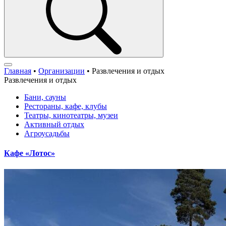
Главная
•
Организации
•
Развлечения и отдых
Развлечения и отдых
Бани, сауны
Рестораны, кафе, клубы
Театры, кинотеатры, музеи
Активный отдых
Агроусадьбы
Кафе «Лотос»