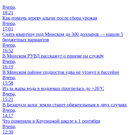
Вчера,
18:21
Как помочь дереву алычи после сбора урожая
Вчера,
17:01
Снять квартиру под Минском до 300 долларов — нашли 5
бюджетных вариантов
Вчера,
16:52
В Минском РУВД расскажут о приеме на службу
Вчера,
16:19
В Минском районе подросток едва не утонул в бассейне
Вчера,
15:58
Из-за жары вода в водоемах прогрелась до +26°C
Вчера,
15:21
В Беларуси залог земли станет обязательным в двух случаях
Вчера,
14:17
Что поменяли в Крупицкой школе к 1 сентября
Вчера,
12:30