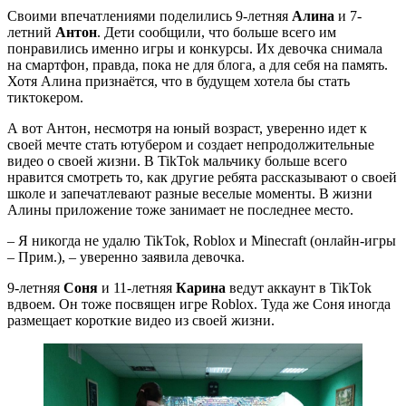
Своими впечатлениями поделились 9-летняя
Алина
и 7-
летний
Антон
. Дети сообщили, что больше всего им
понравились именно игры и конкурсы. Их девочка снимала
на смартфон, правда, пока не для блога, а для себя на память.
Хотя Алина признаётся, что в будущем хотела бы стать
тиктокером.
А вот Антон, несмотря на юный возраст, уверенно идет к
своей мечте стать ютубером и создает непродолжительные
видео о своей жизни. В TikTok мальчику больше всего
нравится смотреть то, как другие ребята рассказывают о своей
школе и запечатлевают разные веселые моменты. В жизни
Алины приложение тоже занимает не последнее место.
– Я никогда не удалю TikTok, Roblox и Minecraft (онлайн-игры
– Прим.), – уверенно заявила девочка.
9-летняя
Соня
и 11-летняя
Карина
ведут аккаунт в TikTok
вдвоем. Он тоже посвящен игре Roblox. Туда же Соня иногда
размещает короткие видео из своей жизни.