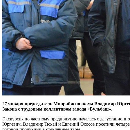
27 января председатель Минрайисполкома Владимир Юргеви
Закона с трудовым коллективом завода «Бульбаш».
Экскурсия по частному предприятию началась с дегустационног
Юргевич, Владимир Тюхай и Евгений Ососов посетили четыре л
готовой продукции в стеклянные тары.