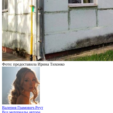
Фото: предоставила Ирина Тихонко
Валерия Грамович-Реут
Все материалы автора