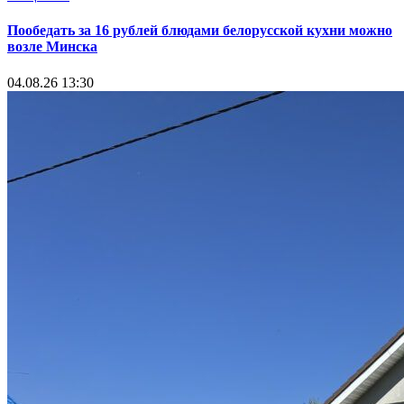
Пообедать за 16 рублей блюдами белорусской кухни можно
возле Минска
04.08.26 13:30