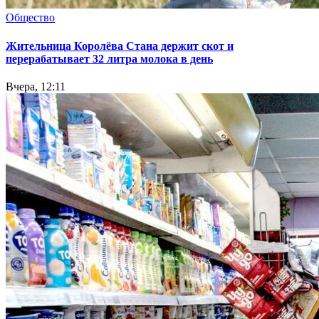
Общество
Жительница Королёва Стана держит скот и
перерабатывает 32 литра молока в день
Вчера, 12:11