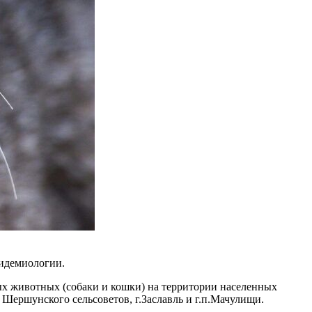
идемиологии.
ных животных (собаки и кошки) на территории населенных
ершунского сельсоветов, г.Заславль и г.п.Мачулищи.