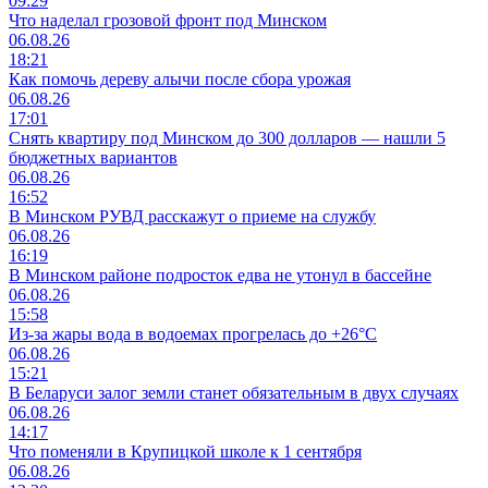
09:29
Что наделал грозовой фронт под Минском
06.08.26
18:21
Как помочь дереву алычи после сбора урожая
06.08.26
17:01
Снять квартиру под Минском до 300 долларов — нашли 5
бюджетных вариантов
06.08.26
16:52
В Минском РУВД расскажут о приеме на службу
06.08.26
16:19
В Минском районе подросток едва не утонул в бассейне
06.08.26
15:58
Из-за жары вода в водоемах прогрелась до +26°C
06.08.26
15:21
В Беларуси залог земли станет обязательным в двух случаях
06.08.26
14:17
Что поменяли в Крупицкой школе к 1 сентября
06.08.26