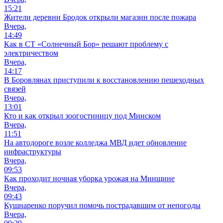
15:21
Жители деревни Бродок открыли магазин после пожара
Вчера,
14:49
Как в СТ «Солнечный Бор» решают проблему с
электричеством
Вчера,
14:17
В Боровлянах приступили к восстановлению пешеходных
связей
Вчера,
13:01
Кто и как открыл зоогостиницу под Минском
Вчера,
11:51
На автодороге возле колледжа МВД идет обновление
инфраструктуры
Вчера,
09:53
Как проходит ночная уборка урожая на Минщине
Вчера,
09:43
Кушнаренко поручил помочь пострадавшим от непогоды
Вчера,