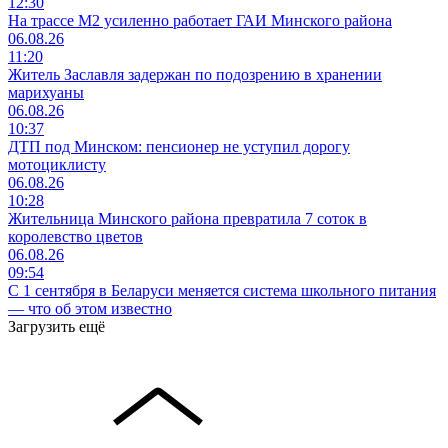
12:30
На трассе М2 усиленно работает ГАИ Минского района
06.08.26
11:20
Житель Заславля задержан по подозрению в хранении
марихуаны
06.08.26
10:37
ДТП под Минском: пенсионер не уступил дорогу
мотоциклисту
06.08.26
10:28
Жительница Минского района превратила 7 соток в
королевство цветов
06.08.26
09:54
С 1 сентября в Беларуси меняется система школьного питания
— что об этом известно
Загрузить ещё