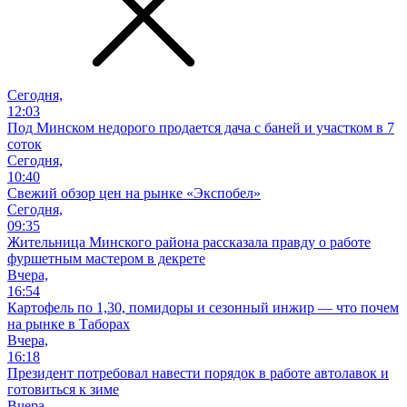
Сегодня,
12:03
Под Минском недорого продается дача с баней и участком в 7
соток
Сегодня,
10:40
Свежий обзор цен на рынке «Экспобел»
Сегодня,
09:35
Жительница Минского района рассказала правду о работе
фуршетным мастером в декрете
Вчера,
16:54
Картофель по 1,30, помидоры и сезонный инжир — что почем
на рынке в Таборах
Вчера,
16:18
Президент потребовал навести порядок в работе автолавок и
готовиться к зиме
Вчера,