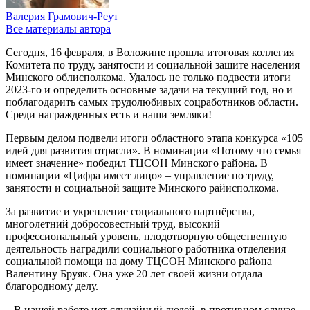
Валерия Грамович-Реут
Все материалы автора
Сегодня, 16 февраля, в Воложине прошла итоговая коллегия
Комитета по труду, занятости и социальной защите населения
Минского облисполкома. Удалось не только подвести итоги
2023-го и определить основные задачи на текущий год, но и
поблагодарить самых трудолюбивых соцработников области.
Среди награжденных есть и наши земляки!
Первым делом подвели итоги областного этапа конкурса «105
идей для развития отрасли». В номинации «Потому что семья
имеет значение» победил ТЦСОН Минского района. В
номинации «Цифра имеет лицо» – управление по труду,
занятости и социальной защите Минского райисполкома.
За развитие и укрепление социального партнёрства,
многолетний добросовестный труд, высокий
профессиональный уровень, плодотворную общественную
деятельность наградили социального работника отделения
социальной помощи на дому ТЦСОН Минского района
Валентину Бруяк. Она уже 20 лет своей жизни отдала
благородному делу.
– В нашей работе нет случайный людей, в противном случае