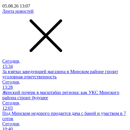
05.08.26 13:07
Лента новостей
Сегодня,
15:34
За взятки заведующей магазина в Минском районе грозит
уголовная ответственность
Сегодня,
13:28
Женский почерк в масштабах региона: как УКС Минского
района строит будущее
Сегодня,
12:03
Под Минском недорого продается дача с баней и участком в 7
соток
Сегодня,
10:40