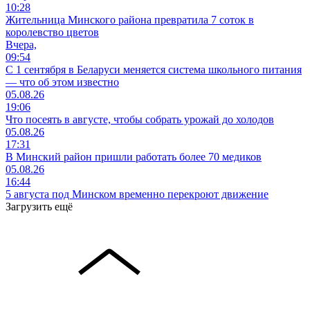
10:28
Жительница Минского района превратила 7 соток в
королевство цветов
Вчера,
09:54
С 1 сентября в Беларуси меняется система школьного питания
— что об этом известно
05.08.26
19:06
Что посеять в августе, чтобы собрать урожай до холодов
05.08.26
17:31
В Минский район пришли работать более 70 медиков
05.08.26
16:44
5 августа под Минском временно перекроют движение
Загрузить ещё