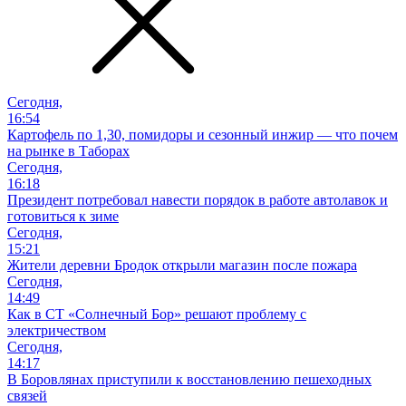
Сегодня,
16:54
Картофель по 1,30, помидоры и сезонный инжир — что почем
на рынке в Таборах
Сегодня,
16:18
Президент потребовал навести порядок в работе автолавок и
готовиться к зиме
Сегодня,
15:21
Жители деревни Бродок открыли магазин после пожара
Сегодня,
14:49
Как в СТ «Солнечный Бор» решают проблему с
электричеством
Сегодня,
14:17
В Боровлянах приступили к восстановлению пешеходных
связей