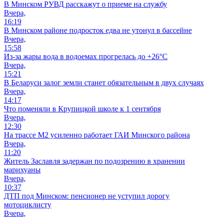
В Минском РУВД расскажут о приеме на службу
Вчера,
16:19
В Минском районе подросток едва не утонул в бассейне
Вчера,
15:58
Из-за жары вода в водоемах прогрелась до +26°C
Вчера,
15:21
В Беларуси залог земли станет обязательным в двух случаях
Вчера,
14:17
Что поменяли в Крупицкой школе к 1 сентября
Вчера,
12:30
На трассе М2 усиленно работает ГАИ Минского района
Вчера,
11:20
Житель Заславля задержан по подозрению в хранении
марихуаны
Вчера,
10:37
ДТП под Минском: пенсионер не уступил дорогу
мотоциклисту
Вчера,