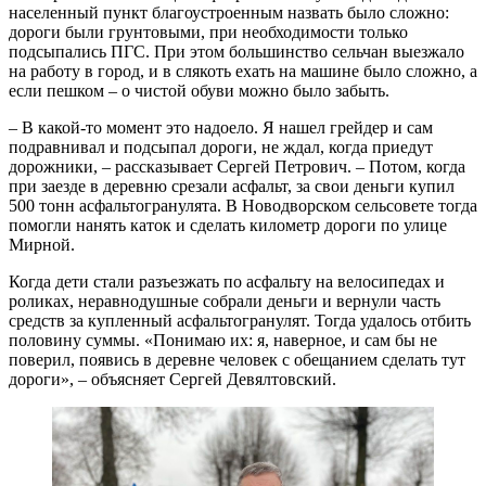
населенный пункт благоустроенным назвать было сложно:
дороги были грунтовыми, при необходимости только
подсыпались ПГС. При этом большинство сельчан выезжало
на работу в город, и в слякоть ехать на машине было сложно, а
если пешком – о чистой обуви можно было забыть.
– В какой-то момент это надоело. Я нашел грейдер и сам
подравнивал и подсыпал дороги, не ждал, когда приедут
дорожники, – рассказывает Сергей Петрович. – Потом, когда
при заезде в деревню срезали асфальт, за свои деньги купил
500 тонн асфальтогранулята. В Новодворском сельсовете тогда
помогли нанять каток и сделать километр дороги по улице
Мирной.
Когда дети стали разъезжать по асфальту на велосипедах и
роликах, неравнодушные собрали деньги и вернули часть
средств за купленный асфальтогранулят. Тогда удалось отбить
половину суммы. «Понимаю их: я, наверное, и сам бы не
поверил, появись в деревне человек с обещанием сделать тут
дороги», – объясняет Сергей Девялтовский.