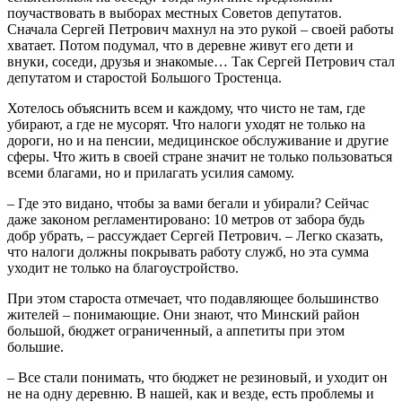
поучаствовать в выборах местных Советов депутатов.
Сначала Сергей Петрович махнул на это рукой – своей работы
хватает. Потом подумал, что в деревне живут его дети и
внуки, соседи, друзья и знакомые… Так Сергей Петрович стал
депутатом и старостой Большого Тростенца.
Хотелось объяснить всем и каждому, что чисто не там, где
убирают, а где не мусорят. Что налоги уходят не только на
дороги, но и на пенсии, медицинское обслуживание и другие
сферы. Что жить в своей стране значит не только пользоваться
всеми благами, но и прилагать усилия самому.
– Где это видано, чтобы за вами бегали и убирали? Сейчас
даже законом регламентировано: 10 метров от забора будь
добр убрать, – рассуждает Сергей Петрович. – Легко сказать,
что налоги должны покрывать работу служб, но эта сумма
уходит не только на благоустройство.
При этом староста отмечает, что подавляющее большинство
жителей – понимающие. Они знают, что Минский район
большой, бюджет ограниченный, а аппетиты при этом
большие.
– Все стали понимать, что бюджет не резиновый, и уходит он
не на одну деревню. В нашей, как и везде, есть проблемы и