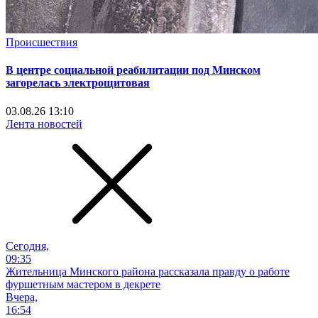
Происшествия
В центре социальной реабилитации под Минском
загорелась электрощитовая
03.08.26 13:10
Лента новостей
Сегодня,
09:35
Жительница Минского района рассказала правду о работе
фуршетным мастером в декрете
Вчера,
16:54