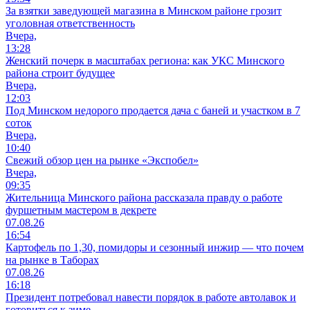
За взятки заведующей магазина в Минском районе грозит
уголовная ответственность
Вчера,
13:28
Женский почерк в масштабах региона: как УКС Минского
района строит будущее
Вчера,
12:03
Под Минском недорого продается дача с баней и участком в 7
соток
Вчера,
10:40
Свежий обзор цен на рынке «Экспобел»
Вчера,
09:35
Жительница Минского района рассказала правду о работе
фуршетным мастером в декрете
07.08.26
16:54
Картофель по 1,30, помидоры и сезонный инжир — что почем
на рынке в Таборах
07.08.26
16:18
Президент потребовал навести порядок в работе автолавок и
готовиться к зиме