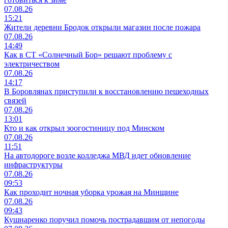
07.08.26
15:21
Жители деревни Бродок открыли магазин после пожара
07.08.26
14:49
Как в СТ «Солнечный Бор» решают проблему с
электричеством
07.08.26
14:17
В Боровлянах приступили к восстановлению пешеходных
связей
07.08.26
13:01
Кто и как открыл зоогостиницу под Минском
07.08.26
11:51
На автодороге возле колледжа МВД идет обновление
инфраструктуры
07.08.26
09:53
Как проходит ночная уборка урожая на Минщине
07.08.26
09:43
Кушнаренко поручил помочь пострадавшим от непогоды