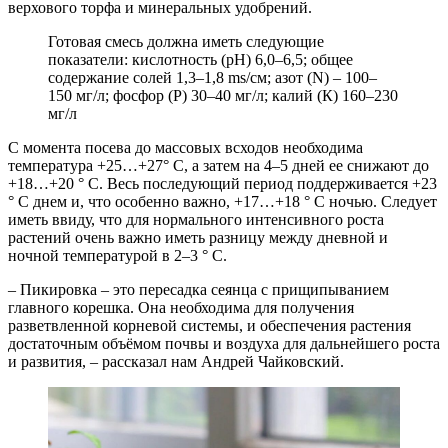
верхового торфа и минеральных удобрений.
Готовая смесь должна иметь следующие
показатели: кислотность (рН) 6,0–6,5; общее
содержание солей 1,3–1,8 ms/см; азот (N) – 100–
150 мг/л; фосфор (Р) 30–40 мг/л; калий (К) 160–230
мг/л
С момента посева до массовых всходов необходима
температура +25…+27° C, а затем на 4–5 дней ее снижают до
+18…+20 ° C. Весь последующий период поддерживается +23
° C днем и, что особенно важно, +17…+18 ° C ночью. Следует
иметь ввиду, что для нормального интенсивного роста
растений очень важно иметь разницу между дневной и
ночной температурой в 2–3 ° C.
– Пикировка – это пересадка сеянца с прищипыванием
главного корешка. Она необходима для получения
разветвленной корневой системы, и обеспечения растения
достаточным объёмом почвы и воздуха для дальнейшего роста
и развития, – рассказал нам Андрей Чайковский.