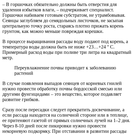
– В горшочках обязательно должны быть отверстия для
удаления избытков влаги, – подчеркивает специалист.
Горшочки набиваем готовым субстратом, не утрамбовывая.
Сеянцы заглубляем до семядольных листочков, не засыпая
центральную точку роста, стараясь плотно прижать корень
грунтом, как можно меньше повреждая корешки.
В процессе выращивания рассады воду подают под корень, а
температура воды должна быть не ниже +23…+24 ° C.
Примерный расход воды при поливе три литра на квадратный
метр.
Переувлажнение почвы приводит к заболеванию
растений
В случае появления выпадов сеянцев от корневых гнилей
нужно провести обработку почвы бордосской смесью или
другими фунгицидами – это вещество, которое подавляет
развитие грибков.
Сразу после пересадки следует прекратить досвечивание, а
если рассада находится на солнечной стороне или в теплице,
ее притеняют газетой от прямых солнечных лучей на 1–2 дня.
Через 8-10 дней после пикировки нужно провести
некорневую подкормку. При отставании в развитии рассады