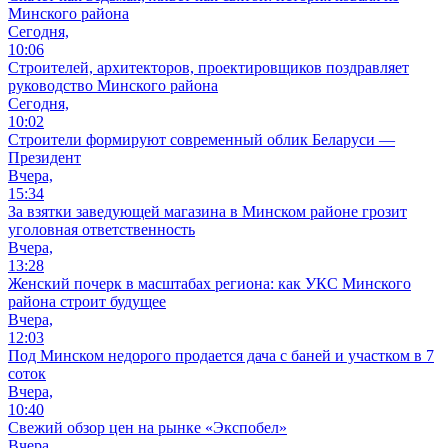
Минского района
Сегодня,
10:06
Cтроителей, архитекторов, проектировщиков поздравляет
руководство Минского района
Сегодня,
10:02
Строители формируют современный облик Беларуси —
Президент
Вчера,
15:34
За взятки заведующей магазина в Минском районе грозит
уголовная ответственность
Вчера,
13:28
Женский почерк в масштабах региона: как УКС Минского
района строит будущее
Вчера,
12:03
Под Минском недорого продается дача с баней и участком в 7
соток
Вчера,
10:40
Свежий обзор цен на рынке «Экспобел»
Вчера,