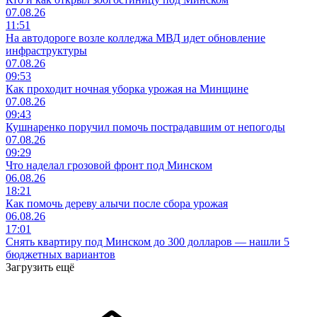
07.08.26
11:51
На автодороге возле колледжа МВД идет обновление
инфраструктуры
07.08.26
09:53
Как проходит ночная уборка урожая на Минщине
07.08.26
09:43
Кушнаренко поручил помочь пострадавшим от непогоды
07.08.26
09:29
Что наделал грозовой фронт под Минском
06.08.26
18:21
Как помочь дереву алычи после сбора урожая
06.08.26
17:01
Снять квартиру под Минском до 300 долларов — нашли 5
бюджетных вариантов
Загрузить ещё