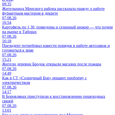
09:35
Жительница Минского района рассказала правду о работе
фуршетным мастером в декрете
07.08.26
16:54
Картофель по 1,30, помидоры и сезонный инжир — что почем
на рынке в Таборах
07.08.26
16:18
Президент потребовал навести порядок в работе автолавок и
готовиться к зиме
07.08.26
15:21
Жители деревни Бродок открыли магазин после пожара
07.08.26
14:49
Как в СТ «Солнечный Бор» решают проблему с
электричеством
07.08.26
14:17
В Боровлянах приступили к восстановлению пешеходных
связей
07.08.26
13:01
Кто и как открыл зоогостиницу под Минском