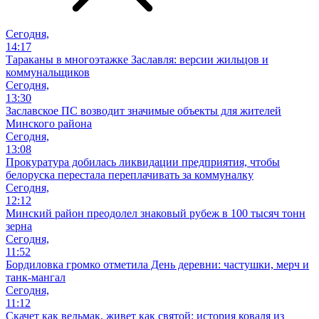
Сегодня,
14:17
Тараканы в многоэтажке Заславля: версии жильцов и
коммунальщиков
Сегодня,
13:30
Заславское ПС возводит значимые объекты для жителей
Минского района
Сегодня,
13:08
Прокуратура добилась ликвидации предприятия, чтобы
белоруска перестала переплачивать за коммуналку
Сегодня,
12:12
Минский район преодолел знаковый рубеж в 100 тысяч тонн
зерна
Сегодня,
11:52
Бордиловка громко отметила День деревни: частушки, мерч и
танк-мангал
Сегодня,
11:12
Скачет как ведьмак, живет как святой: история коваля из