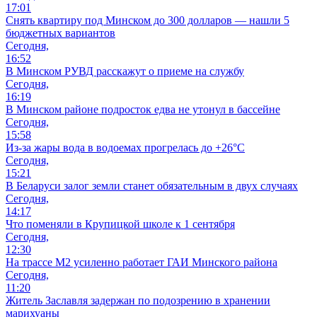
17:01
Снять квартиру под Минском до 300 долларов — нашли 5
бюджетных вариантов
Сегодня,
16:52
В Минском РУВД расскажут о приеме на службу
Сегодня,
16:19
В Минском районе подросток едва не утонул в бассейне
Сегодня,
15:58
Из-за жары вода в водоемах прогрелась до +26°C
Сегодня,
15:21
В Беларуси залог земли станет обязательным в двух случаях
Сегодня,
14:17
Что поменяли в Крупицкой школе к 1 сентября
Сегодня,
12:30
На трассе М2 усиленно работает ГАИ Минского района
Сегодня,
11:20
Житель Заславля задержан по подозрению в хранении
марихуаны