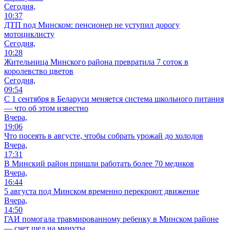
Сегодня,
10:37
ДТП под Минском: пенсионер не уступил дорогу
мотоциклисту
Сегодня,
10:28
Жительница Минского района превратила 7 соток в
королевство цветов
Сегодня,
09:54
С 1 сентября в Беларуси меняется система школьного питания
— что об этом известно
Вчера,
19:06
Что посеять в августе, чтобы собрать урожай до холодов
Вчера,
17:31
В Минский район пришли работать более 70 медиков
Вчера,
16:44
5 августа под Минском временно перекроют движение
Вчера,
14:50
ГАИ помогала травмированному ребенку в Минском районе
— счет шел на минуты