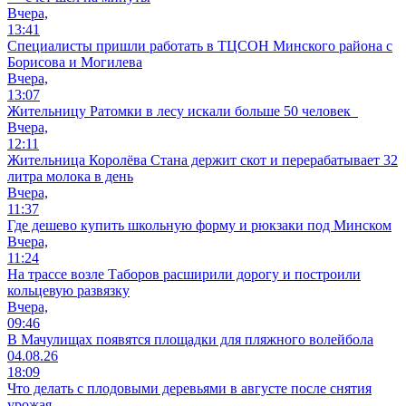
Вчера,
13:41
Специалисты пришли работать в ТЦСОН Минского района с
Борисова и Могилева
Вчера,
13:07
Жительницу Ратомки в лесу искали больше 50 человек
Вчера,
12:11
Жительница Королёва Стана держит скот и перерабатывает 32
литра молока в день
Вчера,
11:37
Где дешево купить школьную форму и рюкзаки под Минском
Вчера,
11:24
На трассе возле Таборов расширили дорогу и построили
кольцевую развязку
Вчера,
09:46
В Мачулищах появятся площадки для пляжного волейбола
04.08.26
18:09
Что делать с плодовыми деревьями в августе после снятия
урожая