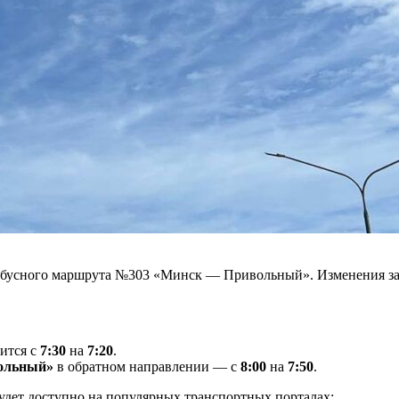
тобусного маршрута №303 «Минск — Привольный». Изменения за
ится с
7:30
на
7:20
.
вольный»
в обратном направлении — с
8:00
на
7:50
.
дет доступно на популярных транспортных порталах: