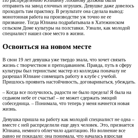
По распределению Юлианну Лобанову должны были
отправить на завод елочных игрушек. Девушке даже довелось
проходить там практику. В результате она сделала вывод:
монотонная работа на производстве уж точно не ее
призвание. Тогда Юлиана подрабатывала в Хатежинском
сельском Доме культуры на полставки. Узнали, как молодой
специалист нашел свое место в жизни.
Освоиться на новом месте
В свои 19 лет девушка уже твердо знала, что хочет связать
жизнь с творчеством и преподаванием. Правда, путь в сферу
культуры был тернистым: мастер из колледжа поначалу не
разрешал Юлиане совмещать работу в клубе с учебой.
Пришлось проявить настойчивость, договариваться, убеждать.
– Когда все получилось, радости не было предела! Я была на
седьмом небе от счастья! – не может сдержать эмоций
собеседница. – Понимала, что теперь у меня начнется новая
жизнь.
Девушка пришла на работу как молодой специалист не одна –
вместе с ней распределили еще двух человек. Это, признается
Юлиана, немного облегчило адаптацию. Но волнение все
равно не покидало: она понимала, что началась взрослая