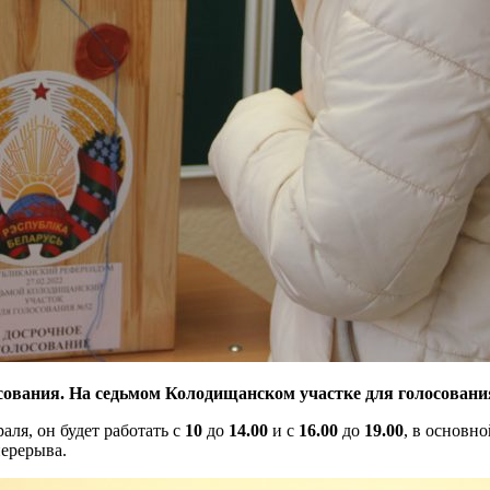
лосования. На седьмом Колодищанском участке для голосован
аля, он будет работать с
10
до
14.00
и с
16.00
до
19.00
, в основно
перерыва.