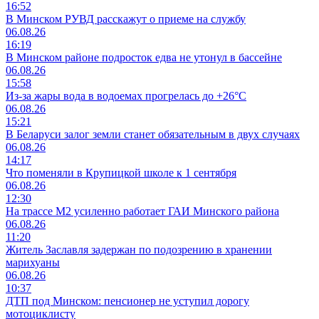
16:52
В Минском РУВД расскажут о приеме на службу
06.08.26
16:19
В Минском районе подросток едва не утонул в бассейне
06.08.26
15:58
Из-за жары вода в водоемах прогрелась до +26°C
06.08.26
15:21
В Беларуси залог земли станет обязательным в двух случаях
06.08.26
14:17
Что поменяли в Крупицкой школе к 1 сентября
06.08.26
12:30
На трассе М2 усиленно работает ГАИ Минского района
06.08.26
11:20
Житель Заславля задержан по подозрению в хранении
марихуаны
06.08.26
10:37
ДТП под Минском: пенсионер не уступил дорогу
мотоциклисту