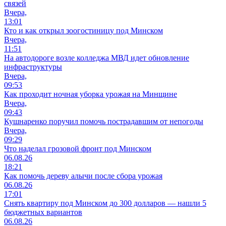
связей
Вчера,
13:01
Кто и как открыл зоогостиницу под Минском
Вчера,
11:51
На автодороге возле колледжа МВД идет обновление
инфраструктуры
Вчера,
09:53
Как проходит ночная уборка урожая на Минщине
Вчера,
09:43
Кушнаренко поручил помочь пострадавшим от непогоды
Вчера,
09:29
Что наделал грозовой фронт под Минском
06.08.26
18:21
Как помочь дереву алычи после сбора урожая
06.08.26
17:01
Снять квартиру под Минском до 300 долларов — нашли 5
бюджетных вариантов
06.08.26