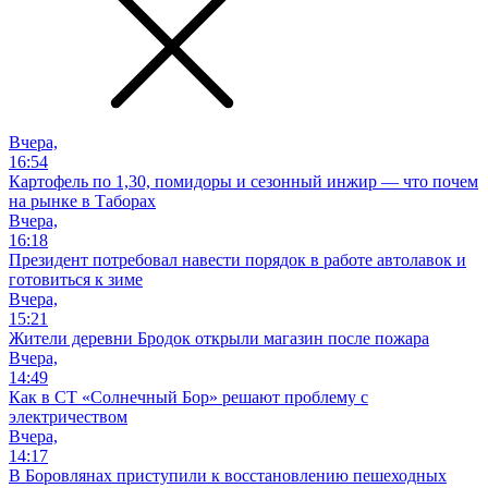
Вчера,
16:54
Картофель по 1,30, помидоры и сезонный инжир — что почем
на рынке в Таборах
Вчера,
16:18
Президент потребовал навести порядок в работе автолавок и
готовиться к зиме
Вчера,
15:21
Жители деревни Бродок открыли магазин после пожара
Вчера,
14:49
Как в СТ «Солнечный Бор» решают проблему с
электричеством
Вчера,
14:17
В Боровлянах приступили к восстановлению пешеходных