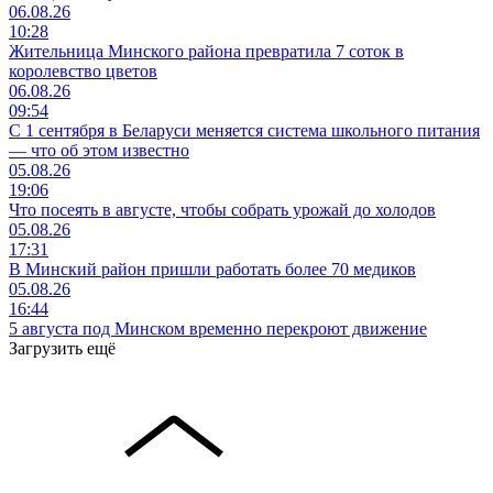
06.08.26
10:28
Жительница Минского района превратила 7 соток в
королевство цветов
06.08.26
09:54
С 1 сентября в Беларуси меняется система школьного питания
— что об этом известно
05.08.26
19:06
Что посеять в августе, чтобы собрать урожай до холодов
05.08.26
17:31
В Минский район пришли работать более 70 медиков
05.08.26
16:44
5 августа под Минском временно перекроют движение
Загрузить ещё