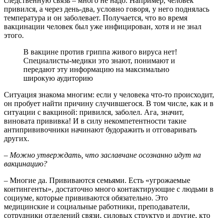
следственную связь – много не надо. Например, человек
привился, а через день-два, условно говоря, у него поднялась
температура и он заболевает. Получается, что во время
вакцинации человек был уже инфицирован, хотя и не знал
этого.
В вакцине против гриппа живого вируса нет!
Специалисты-медики это знают, понимают и
передают эту информацию на максимально
широкую аудиторию
Ситуация знакома многим: если у человека что-то происходит,
он пробует найти причину случившегося. В том числе, как и в
ситуации с вакциной: привился, заболел. Ага, значит,
виновата прививка! И в силу некомпетентности такие
антипрививочники начинают будоражить и отговаривать
других.
–
Можно утверждать, что заславчане осознанно идут на
вакцинацию?
– Многие да. Прививаются семьями. Есть «угрожаемые
контингенты», достаточно много контактирующие с людьми в
социуме, которые прививаются обязательно. Это
медицинские и социальные работники, преподаватели,
сотрудники отделений связи, силовых структур и другие, кто