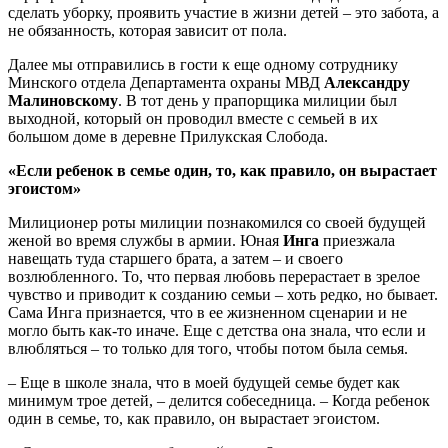
сделать уборку, проявить участие в жизни детей – это забота, а
не обязанность, которая зависит от пола.
Далее мы отправились в гости к еще одному сотруднику
Минского отдела Департамента охраны МВД
Александру
Малиновскому
. В тот день у прапорщика милиции был
выходной, который он проводил вместе с семьей в их
большом доме в деревне Прилукская Слобода.
«Если ребенок в семье один, то, как правило, он вырастает
эгоистом»
Милиционер роты милиции познакомился со своей будущей
женой во время службы в армии. Юная
Инга
приезжала
навещать туда старшего брата, а затем – и своего
возлюбленного. То, что первая любовь перерастает в зрелое
чувство и приводит к созданию семьи – хоть редко, но бывает.
Сама Инга признается, что в ее жизненном сценарии и не
могло быть как-то иначе. Еще с детства она знала, что если и
влюбляться – то только для того, чтобы потом была семья.
– Еще в школе знала, что в моей будущей семье будет как
минимум трое детей, – делится собеседница. – Когда ребенок
один в семье, то, как правило, он вырастает эгоистом.