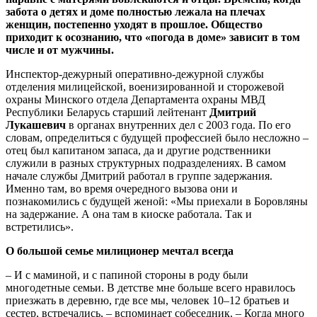
забота о детях и доме полностью лежала на плечах
женщин, постепенно уходят в прошлое. Общество
приходит к осознанию, что «погода в доме» зависит в том
числе и от мужчины.
Инспектор-дежурный оперативно-дежурной службы
отделения милицейской, военизированной и сторожевой
охраны Минского отдела Департамента охраны МВД
Республики Беларусь старший лейтенант
Дмитрий
Лукашевич
в органах внутренних дел с 2003 года. По его
словам, определиться с будущей профессией было несложно –
отец был капитаном запаса, да и другие родственники
служили в разных структурных подразделениях. В самом
начале службы Дмитрий работал в группе задержания.
Именно там, во время очередного вызова они и
познакомились с будущей женой: «Мы приехали в Боровляны
на задержание. А она там в киоске работала. Так и
встретились».
О большой семье милиционер мечтал всегда
– И с маминой, и с папиной стороны в роду были
многодетные семьи. В детстве мне больше всего нравилось
приезжать в деревню, где все мы, человек 10–12 братьев и
сестер, встречались, – вспоминает собеседник. – Когда много