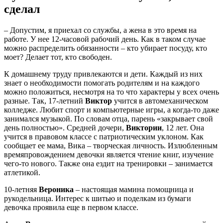
сделал
– Допустим, я приехал со службы, а жена в это время на
работе. У нее 12-часовой рабочий день. Как в таком случае
можно распределить обязанности – кто убирает посуду, кто
моет? Делает тот, кто свободен.
К домашнему труду привлекаются и дети. Каждый из них
знает о необходимости помогать родителям и на каждого
можно положиться, несмотря на то что характеры у всех очень
разные. Так, 17-летний
Виктор
учится в автомеханическом
колледже. Любит спорт и компьютерные игры, а когда-то даже
занимался музыкой. По словам отца, парень «закрывает свой
день полностью». Средней дочери,
Виктории
, 12 лет. Она
учится в правовом классе с патриотическим уклоном. Как
сообщает ее мама, Вика – творческая личность. Излюбленным
времяпровождением девочки является чтение книг, изучение
чего-то нового. Также она ездит на тренировки – занимается
атлетикой.
10-летняя
Вероника
– настоящая мамина помощница и
рукодельница. Интерес к шитью и поделкам из бумаги
девочка проявила еще в первом классе.