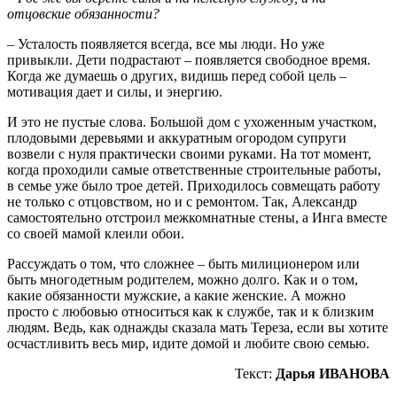
отцовские обязанности?
– Усталость появляется всегда, все мы люди. Но уже
привыкли. Дети подрастают – появляется свободное время.
Когда же думаешь о других, видишь перед собой цель –
мотивация дает и силы, и энергию.
И это не пустые слова. Большой дом с ухоженным участком,
плодовыми деревьями и аккуратным огородом супруги
возвели с нуля практически своими руками. На тот момент,
когда проходили самые ответственные строительные работы,
в семье уже было трое детей. Приходилось совмещать работу
не только с отцовством, но и с ремонтом. Так, Александр
самостоятельно отстроил межкомнатные стены, а Инга вместе
со своей мамой клеили обои.
Рассуждать о том, что сложнее – быть милиционером или
быть многодетным родителем, можно долго. Как и о том,
какие обязанности мужские, а какие женские. А можно
просто с любовью относиться как к службе, так и к близким
людям. Ведь, как однажды сказала мать Тереза, если вы хотите
осчастливить весь мир, идите домой и любите свою семью.
Текст:
Дарья ИВАНОВА