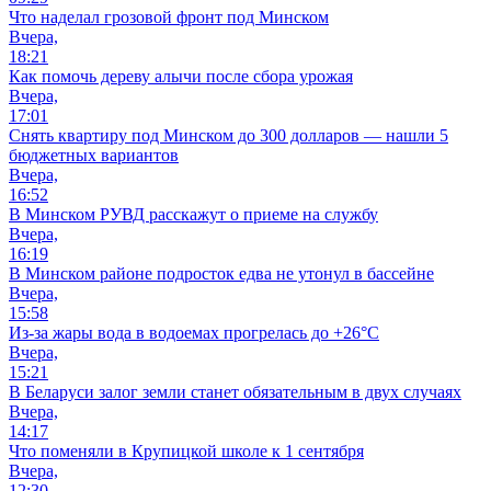
Что наделал грозовой фронт под Минском
Вчера,
18:21
Как помочь дереву алычи после сбора урожая
Вчера,
17:01
Снять квартиру под Минском до 300 долларов — нашли 5
бюджетных вариантов
Вчера,
16:52
В Минском РУВД расскажут о приеме на службу
Вчера,
16:19
В Минском районе подросток едва не утонул в бассейне
Вчера,
15:58
Из-за жары вода в водоемах прогрелась до +26°C
Вчера,
15:21
В Беларуси залог земли станет обязательным в двух случаях
Вчера,
14:17
Что поменяли в Крупицкой школе к 1 сентября
Вчера,
12:30