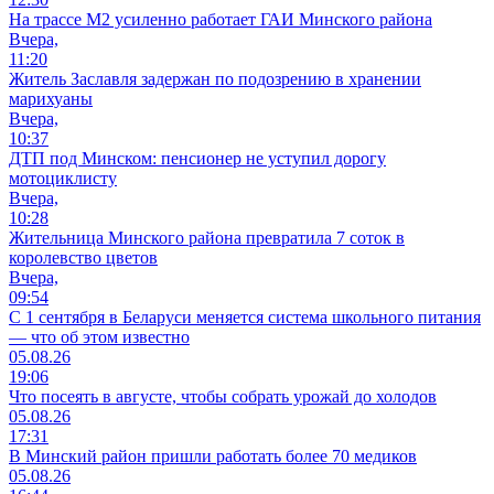
На трассе М2 усиленно работает ГАИ Минского района
Вчера,
11:20
Житель Заславля задержан по подозрению в хранении
марихуаны
Вчера,
10:37
ДТП под Минском: пенсионер не уступил дорогу
мотоциклисту
Вчера,
10:28
Жительница Минского района превратила 7 соток в
королевство цветов
Вчера,
09:54
С 1 сентября в Беларуси меняется система школьного питания
— что об этом известно
05.08.26
19:06
Что посеять в августе, чтобы собрать урожай до холодов
05.08.26
17:31
В Минский район пришли работать более 70 медиков
05.08.26