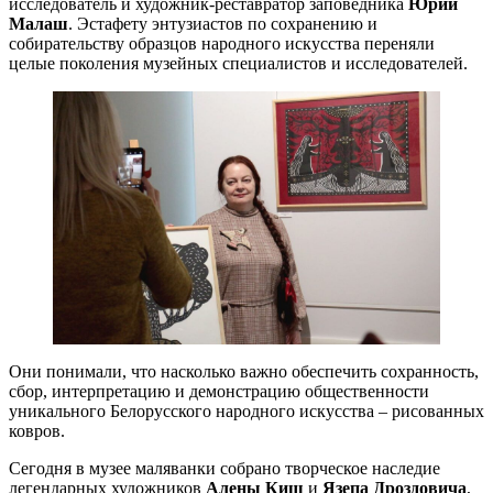
исследователь и художник-реставратор заповедника
Юрий
Малаш
. Эстафету энтузиастов по сохранению и
собирательству образцов народного искусства переняли
целые поколения музейных специалистов и исследователей.
Они понимали, что насколько важно обеспечить сохранность,
сбор, интерпретацию и демонстрацию общественности
уникального Белорусского народного искусства – рисованных
ковров.
Сегодня в музее маляванки собрано творческое наследие
легендарных художников
Алены Киш
и
Яз
е
па
Дроздовича
,