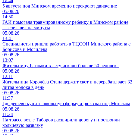
16:44
5 августа под Минском временно перекроют движение
05.08.26
14:50
ГАИ помогала травмированному ребенку в Минском районе
— счет шел на минуты
05.08.26
13:41
Специалисты пришли работать в ТЦСОН Минского района с
Борисова и Могилева
05.08.26
13:07
Жительницу Ратомки в лесу искали больше 50 человек
05.08.26
12:11
Жительница Королёва Стана держит скот и перерабатывает 32
литра молока в день
05.08.26
11:37
Где дешево купить школьную форму и рюкзаки под Минском
05.08.26
11:24
На трассе возле Таборов расширили дорогу и построили
кольцевую развязку
05.08.26