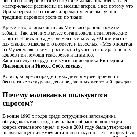
росписи шоперов в стиле и технике маляванок. Места на ее
мастер-классы расписаны на месяцы вперед, а все потому, что
Ирина бережно сохраняет и предает ученикам лучшие
традиции народной росписи по ткани.
Кроме того, о юных жителях Минского района тоже не
забыли. Так, для них в музее организовали педагогические
занятия «Райский сад» с элементами квеста, «Мини-квест»
для старшего школьного возраста и взрослых, «Моя открытка
из Музея маляванки» – роспись на бумаге в стиле расписных
ковров при помощи трафаретов и штампов.
Занятия ведут сотрудники музея-заповедника
Екатерина
Литвинович
и
Инесса Соболевская
.
Кстати, во время праздничных дней в музее проводят и
бесплатные экскурсии для определенных категорий граждан.
Почему маляванки пользуются
спросом?
В конце 1990-х годов среди сотрудников заповедника
обсуждалась идея создания на базе собранной коллекции
ковров отдельного музея, и уже в 2001 году была утверждена
первая концепция музея истинного искусства. Ее автором был