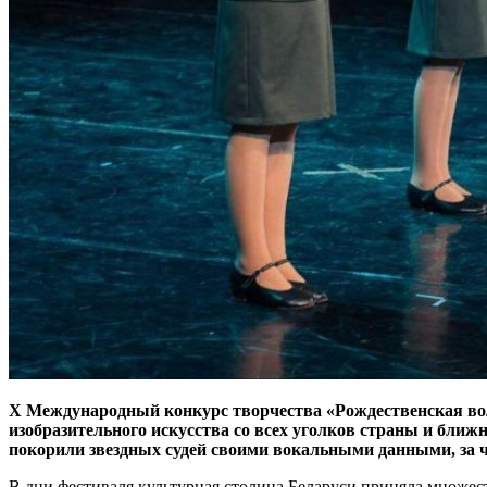
X Международный конкурс творчества «Рождественская волна
изобразительного искусства со всех уголков страны и бли
покорили звездных судей своими вокальными данными, за ч
В дни фестиваля культурная столица Беларуси приняла множеств