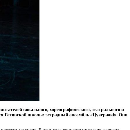
читателей вокального, хореографического, театрального и
хся Гатовской школы: эстрадный ансамбль «Цукерачкi». Они
оказать на сцене. В день гала-концерта их талант, харизма,