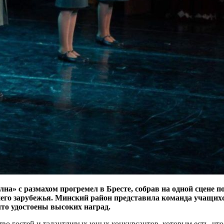
» с размахом прогремел в Бресте, собрав на одной сцене по
жнего зарубежья. Минский район представила команда учащи
то удостоены высоких наград.
о гостей и талантливых юных конкурсантов, которым есть, что п