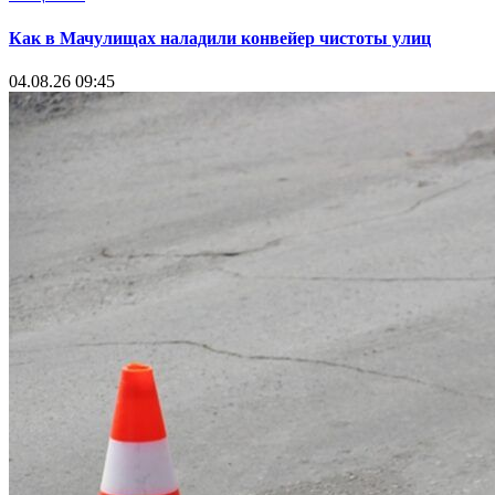
Как в Мачулищах наладили конвейер чистоты улиц
04.08.26 09:45