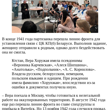
В конце 1941 года партизанка перешла линию фронта для
установления связи с ЦК КП(б) Беларуси. Выполнив задание,
женщину отправили к родным, однако долго бездействовать
она не смогла.
Ктстаи, Вера Хоружая имела псевдонимы
«Вероника Карчевская», «Алеся Шипшина»,
«Анатолька», «Подпольник», «А. С. Корнилова».
Владела русским, белорусским, немецким,
польским языками и идишем. При рождении
имела фамилию «Хорунжая», впоследствии из-за
ошибки в документах получила иную.
– Вера поехала в Москву, чтобы готовиться к нелегальной
работе на оккупированных территориях. В августе 1942 года
еще раз перешла линию фронта во главе спецгруппы и
прибыла в Витебск. Но 13 ноября 1942 года случился провал.