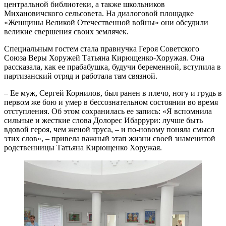
центральной библиотеки, а также школьников
Михановичского сельсовета. На диалоговой площадке
«Женщины Великой Отечественной войны» они обсудили
великие свершения своих землячек.
Специальным гостем стала правнучка Героя Советского
Союза Веры Хоружей Татьяна Кирющенко-Хоружая. Она
рассказала, как ее прабабушка, будучи беременной, вступила в
партизанский отряд и работала там связной.
– Ее муж, Сергей Корнилов, был ранен в плечо, ногу и грудь в
первом же бою и умер в бессознательном состоянии во время
отступления. Об этом сохранилась ее запись: «Я вспомнила
сильные и жесткие слова Долорес Ибаррури: лучше быть
вдовой героя, чем женой труса, – и по-новому поняла смысл
этих слов», – привела важный этап жизни своей знаменитой
родственницы Татьяна Кирющенко Хоружая.