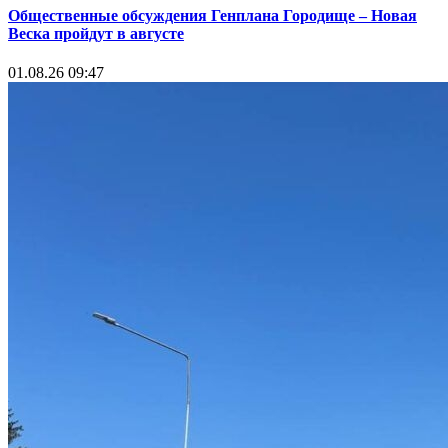
Общественные обсуждения Генплана Городище – Новая
Веска пройдут в августе
01.08.26 09:47