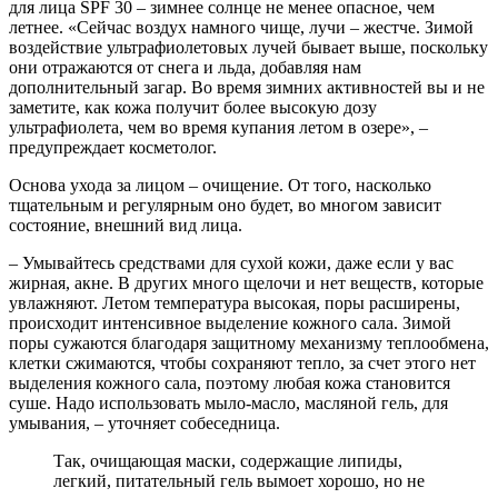
для лица SPF 30 – зимнее солнце не менее опасное, чем
летнее. «Сейчас воздух намного чище, лучи – жестче. Зимой
воздействие ультрафиолетовых лучей бывает выше, поскольку
они отражаются от снега и льда, добавляя нам
дополнительный загар. Во время зимних активностей вы и не
заметите, как кожа получит более высокую дозу
ультрафиолета, чем во время купания летом в озере», –
предупреждает косметолог.
Основа ухода за лицом – очищение. От того, насколько
тщательным и регулярным оно будет, во многом зависит
состояние, внешний вид лица.
– Умывайтесь средствами для сухой кожи, даже если у вас
жирная, акне. В других много щелочи и нет веществ, которые
увлажняют. Летом температура высокая, поры расширены,
происходит интенсивное выделение кожного сала. Зимой
поры сужаются благодаря защитному механизму теплообмена,
клетки сжимаются, чтобы сохраняют тепло, за счет этого нет
выделения кожного сала, поэтому любая кожа становится
суше. Надо использовать мыло-масло, масляной гель, для
умывания, – уточняет собеседница.
Так, очищающая маски, содержащие липиды,
легкий, питательный гель вымоет хорошо, но не