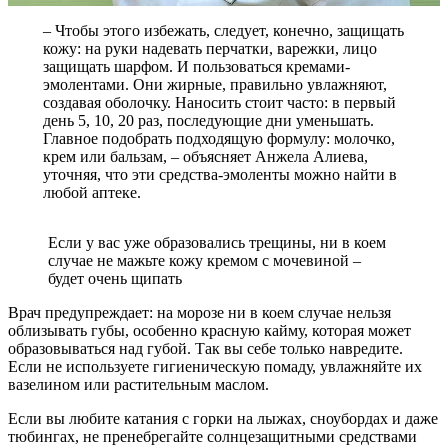
– Чтобы этого избежать, следует, конечно, защищать
кожу: на руки надевать перчатки, варежки, лицо
защищать шарфом. И пользоваться кремами-
эмолентами. Они жирные, правильно увлажняют,
создавая оболочку. Наносить стоит часто: в первый
день 5, 10, 20 раз, последующие дни уменьшать.
Главное подобрать подходящую формулу: молочко,
крем или бальзам, – объясняет Анжела Алиева,
уточняя, что эти средства-эмоленты можно найти в
любой аптеке.
Если у вас уже образовались трещины, ни в коем
случае не мажьте кожу кремом с мочевиной –
будет очень щипать
Врач предупреждает: на морозе ни в коем случае нельзя
облизывать губы, особенно красную кайму, которая может
образовываться над губой. Так вы себе только навредите.
Если не используете гигиеническую помаду, увлажняйте их
вазелином или растительным маслом.
Если вы любите катания с горки на лыжах, сноубордах и даже
тюбингах, не пренебрегайте солнцезащитными средствами